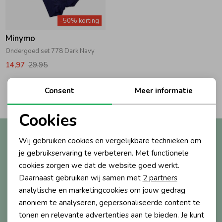
Zwemkleding
Zwemkleding
Cadeaubonnen
Winterjassen
Zwemvesten & Zwembandjes
Winterjassen
-50% korting
Minymo
Jassen
Jassen
Haaraccessoires
Zomerjassen
Zomerjassen
Ondergoed set 778 Dark Navy
14,97
29,95
Vesten
Vesten
Kledingaccessoires
2
Consent
Meer informatie
Filters
Overhemden
Overhemden
Babyaccessoires
Cookies
Noodzakelijke cookies
Altijd als eerste op de hoogte?
Wij gebruiken cookies en vergelijkbare technieken om
Colberts & Gilets
Jurken
Verzorgingsproducten
Personalisatie cookies
Ontvang nieuwe collecties, exclusieve acties én direct
je gebruikservaring te verbeteren. Met functionele
10% korting* op je eerste bestelling.
cookies zorgen we dat de website goed werkt.
Analytische cookies
Boxpakjes
Rokken & Skorts
Beenmode
Daarnaast gebruiken wij samen met
2 partners
Marketing cookies
analytische en marketingcookies om jouw gedrag
anoniem te analyseren, gepersonaliseerde content te
Aanmelden
Rompers
Jumpsuits
Winteraccessoires
tonen en relevante advertenties aan te bieden. Je kunt