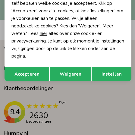
Hoe we met je data omgaan? Bekijk dit in onze
zelf bepalen welke cookies je accepteert. Klik op
privacyverklaring.
'Accepteren' voor alle cookies, of kies 'Instellingen' om
Ondergoed
Blouses
je voorkeuren aan te passen. Wil je alleen
noodzakelijke cookies? Kies dan 'Weigeren'. Meer
Automatisch sparen voor korting
Regenkleding &-laarzen
Blazers & Gilets
weten? Lees
hier
alles over onze cookie- en
privacyverklaring. Je kunt op elk moment je instellingen
Waarom Humpy?
wijzigingen door op de link te klikken onder aan de
Zomeraccessoires
Leggings
pagina.
Klantenservice
Opslaan
Terug
Kledingaccessoires
Boxpakjes
Accepteren
Weigeren
Instellen
Klantbeoordelingen
Beenmode
Rompers
Ondergoed
9.4
2630
beoordelingen
Regenkleding &-laarzen
Humpy.nl