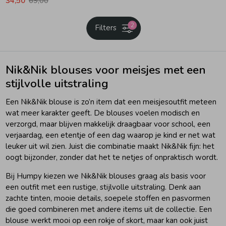
34,50
69,00
Ondergoed
Blouses
2
Filters
Regenkleding &-laarzen
Blazers & Gilets
Nik&Nik blouses voor meisjes met een
stijlvolle uitstraling
Zomeraccessoires
Leggings
Een Nik&Nik blouse is zo’n item dat een meisjesoutfit meteen
wat meer karakter geeft. De blouses voelen modisch en
Kledingaccessoires
Boxpakjes
verzorgd, maar blijven makkelijk draagbaar voor school, een
verjaardag, een etentje of een dag waarop je kind er net wat
leuker uit wil zien. Juist die combinatie maakt Nik&Nik fijn: het
Beenmode
Rompers
oogt bijzonder, zonder dat het te netjes of onpraktisch wordt.
Bij Humpy kiezen we Nik&Nik blouses graag als basis voor
Ondergoed
een outfit met een rustige, stijlvolle uitstraling. Denk aan
zachte tinten, mooie details, soepele stoffen en pasvormen
die goed combineren met andere items uit de collectie. Een
Regenkleding &-laarzen
blouse werkt mooi op een rokje of skort, maar kan ook juist