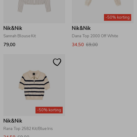
Zwemkleding
Zwemkleding
Cadeaubonnen
Winterjassen
Zwemvesten & Zwembandjes
Winterjassen
-50% korting
Nik&Nik
Nik&Nik
Jassen
Jassen
Haaraccessoires
Zomerjassen
Zomerjassen
Sannah Blouse Kit
Dana Top 2000 Off White
79,00
34,50
69,00
Vesten
Vesten
Kledingaccessoires
Overhemden
Overhemden
Babyaccessoires
Colberts & Gilets
Jurken
Verzorgingsproducten
Boxpakjes
Rokken & Skorts
Beenmode
-50% korting
Nik&Nik
Rompers
Jumpsuits
Winteraccessoires
Rana Top 2582 Kit/Blue Iris