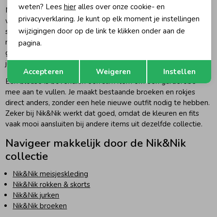
weten? Lees
hier
alles over onze cookie- en
Nik&Nik heeft een eigen stijl die goed past bij meisjes die al
privacyverklaring. Je kunt op elk moment je instellingen
wat meer gevoel krijgen voor mode. De blouses zijn niet
wijzigingen door op de link te klikken onder aan de
standaard, maar ook niet overdreven druk. Daardoor kun je er
makkelijk meerdere kanten mee op: netjes voor een
pagina.
gelegenheid, speels met een skort of rok, of casual met een
Opslaan
jeans en sneakers.
Terug
Accepteren
Weigeren
Instellen
Een blouse is bovendien een slim item om een garderobe
mee aan te vullen. Je maakt bestaande broeken en rokjes
direct anders, zonder een hele nieuwe outfit nodig te hebben.
Zeker bij Nik&Nik werkt dat goed, omdat de kleuren en fits
vaak mooi aansluiten bij andere items uit dezelfde collectie.
Navigeer makkelijk door de Nik&Nik
collectie
Nik&Nik meisjeskleding
Nik&Nik rokken & skorts
Nik&Nik jurken
Nik&Nik broeken