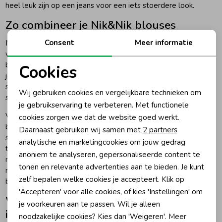
heel leuk zijn op een jeans voor een iets stoerdere look.
Zo combineer je Nik&Nik blouses
Zomeraccessoires
Consent
Meer informatie
Nik&Nik blouses komen het best tot hun recht als je de rest
van de outfit rustig opbouwt. Combineer een blouse met een
Kledingaccessoires
bijpassende rok voor een complete set, of draag haar op een
Cookies
jeans als je de look wat minder gekleed wilt maken. Met een
Noodzakelijke cookies
sweater of vestje erover kun je de blouse ook later in het
Beenmode
Wij gebruiken cookies en vergelijkbare technieken om
seizoen nog goed doordragen.
Personalisatie cookies
je gebruikservaring te verbeteren. Met functionele
Voor meisjes die houden van een zachte, modische stijl zijn
cookies zorgen we dat de website goed werkt.
Winteraccessoires
Analytische cookies
blouses ideaal. Ze geven meer uitstraling dan een basic T-
Daarnaast gebruiken wij samen met
2 partners
shirt, maar zitten vaak nog steeds fijn genoeg om de hele dag
Marketing cookies
analytische en marketingcookies om jouw gedrag
te dragen. Ons advies: kijk niet alleen naar de kleur, maar ook
anoniem te analyseren, gepersonaliseerde content te
naar hoe je de blouse wilt combineren. Een lichte blouse is
tonen en relevante advertenties aan te bieden. Je kunt
mooi met denim, terwijl warmere tinten juist goed passen bij
zelf bepalen welke cookies je accepteert. Klik op
bruin, beige, navy of zachte pastels.
'Accepteren' voor alle cookies, of kies 'Instellingen' om
Waarom Nik&Nik blouses goed werken
je voorkeuren aan te passen. Wil je alleen
in de kledingkast
noodzakelijke cookies? Kies dan 'Weigeren'. Meer