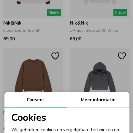
Zwemkleding
Zwemkleding
Cadeaubonnen
Winterjassen
Zwemvesten & Zwembandjes
Winterjassen
Nieuw
Nieuw
Nik&Nik
Nik&Nik
Jassen
Jassen
Haaraccessoires
Zomerjassen
Zomerjassen
Elody Sports Top Kit
L Amour Sweater Off White
69,00
69,00
Vesten
Vesten
Kledingaccessoires
Overhemden
Overhemden
Babyaccessoires
Colberts & Gilets
Jurken
Verzorgingsproducten
Consent
Meer informatie
-50% korting
Boxpakjes
Rokken & Skorts
Beenmode
Nik&Nik
Nik&Nik
Cookies
Stephia Sweatshirt Chestnut
Ariaa Hoodie 7998 Steel Grey
Noodzakelijke cookies
Rompers
Jumpsuits
Winteraccessoires
69,00
42,50
85,00
Wij gebruiken cookies en vergelijkbare technieken om