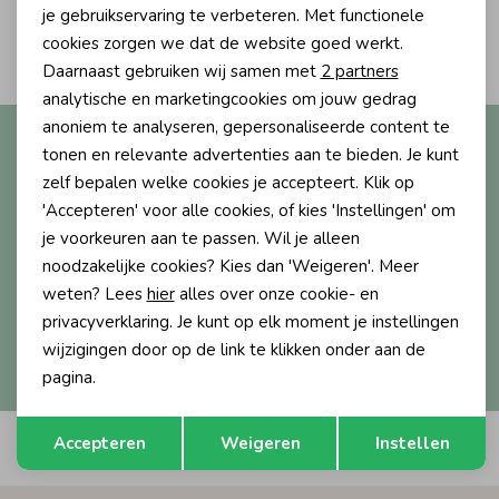
Personalisatie cookies
je gebruikservaring te verbeteren. Met functionele
2
Ondergoed
Blouses
cookies zorgen we dat de website goed werkt.
Filters
Analytische cookies
Daarnaast gebruiken wij samen met
2 partners
Marketing cookies
analytische en marketingcookies om jouw gedrag
Regenkleding &-laarzen
Blazers & Gilets
anoniem te analyseren, gepersonaliseerde content te
Altijd als eerste op de hoogte?
tonen en relevante advertenties aan te bieden. Je kunt
Ontvang nieuwe collecties, exclusieve acties én direct
zelf bepalen welke cookies je accepteert. Klik op
Zomeraccessoires
Leggings
10% korting* op je eerste bestelling.
'Accepteren' voor alle cookies, of kies 'Instellingen' om
je voorkeuren aan te passen. Wil je alleen
Kledingaccessoires
Boxpakjes
noodzakelijke cookies? Kies dan 'Weigeren'. Meer
weten? Lees
hier
alles over onze cookie- en
Aanmelden
privacyverklaring. Je kunt op elk moment je instellingen
Beenmode
Rompers
wijzigingen door op de link te klikken onder aan de
Hoe we met je data omgaan? Bekijk dit in onze
privacyverklaring.
pagina.
Ondergoed
Opslaan
Terug
Accepteren
Weigeren
Instellen
Automatisch sparen voor korting
Regenkleding &-laarzen