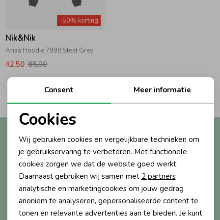
Zwemkleding
Zwemkleding
Cadeaubonnen
Winterjassen
Zwemvesten & Zwembandjes
Winterjassen
-50% korting
Nik&Nik
Jassen
Jassen
Haaraccessoires
Zomerjassen
Zomerjassen
Ariaa Hoodie 7998 Steel Grey
42,50
85,00
Vesten
Vesten
Kledingaccessoires
2
Consent
Meer informatie
Filters
Overhemden
Overhemden
Babyaccessoires
Cookies
Noodzakelijke cookies
Altijd als eerste op de hoogte?
Wij gebruiken cookies en vergelijkbare technieken om
Colberts & Gilets
Jurken
Verzorgingsproducten
Personalisatie cookies
Ontvang nieuwe collecties, exclusieve acties én direct
je gebruikservaring te verbeteren. Met functionele
10% korting* op je eerste bestelling.
cookies zorgen we dat de website goed werkt.
Analytische cookies
Boxpakjes
Rokken & Skorts
Beenmode
Daarnaast gebruiken wij samen met
2 partners
Marketing cookies
analytische en marketingcookies om jouw gedrag
anoniem te analyseren, gepersonaliseerde content te
Aanmelden
Rompers
Jumpsuits
Winteraccessoires
tonen en relevante advertenties aan te bieden. Je kunt