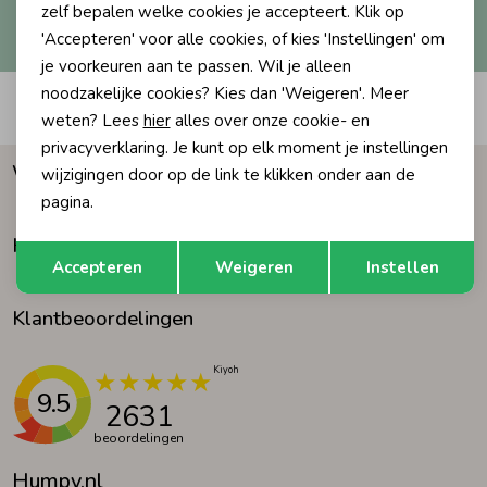
Hoe we met je data omgaan? Bekijk dit in onze
zelf bepalen welke cookies je accepteert. Klik op
privacyverklaring.
'Accepteren' voor alle cookies, of kies 'Instellingen' om
Ondergoed
Blouses
je voorkeuren aan te passen. Wil je alleen
noodzakelijke cookies? Kies dan 'Weigeren'. Meer
Automatisch sparen voor korting
Regenkleding &-laarzen
Blazers & Gilets
weten? Lees
hier
alles over onze cookie- en
privacyverklaring. Je kunt op elk moment je instellingen
Waarom Humpy?
wijzigingen door op de link te klikken onder aan de
Zomeraccessoires
Leggings
pagina.
Klantenservice
Opslaan
Terug
Kledingaccessoires
Boxpakjes
Accepteren
Weigeren
Instellen
Klantbeoordelingen
Beenmode
Rompers
Ondergoed
9.5
2631
beoordelingen
Regenkleding &-laarzen
Humpy.nl