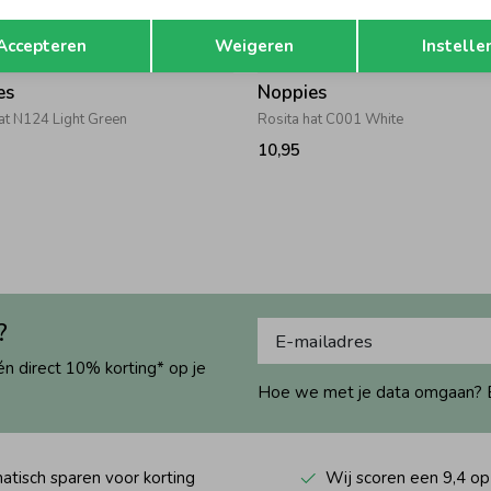
Opslaan
Terug
Accepteren
Weigeren
Instelle
es
Noppies
at N124 Light Green
Rosita hat C001 White
10,95
?
én direct 10% korting* op je
Hoe we met je data omgaan? Bek
tisch sparen voor korting
Wij scoren een 9,4 op