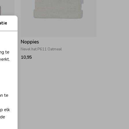
atie
Noppies
Nevel hat P611 Oatmeal
ng te
10,95
erkt.
an te
op elk
 de