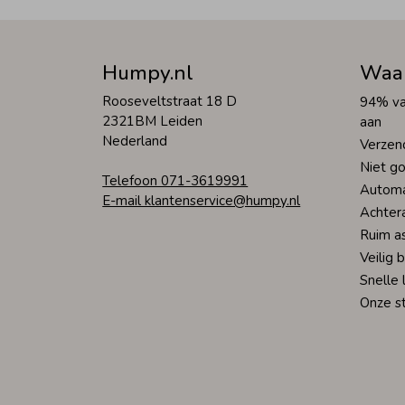
Humpy.nl
Waa
Rooseveltstraat 18 D
94% va
2321BM Leiden
aan
Nederland
Verzen
Niet go
Telefoon 071-3619991
Automa
E-mail klantenservice@humpy.nl
Achter
Ruim a
Veilig 
Snelle 
Onze s