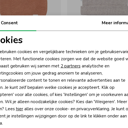
Consent
Meer inform
okies
es
Noppies
oodzakelijke cookies
Personalisatie cookies
at P788 Caf? au lait
Nevel hat P757 Taupe Melange
ebruiken cookies en vergelijkbare technieken om je gebruikservari
10,95
teren. Met functionele cookies zorgen we dat de website goed w
nalytische cookies
Marketing cookies
aast gebruiken wij samen met
2 partners
analytische en
tingcookies om jouw gedrag anoniem te analyseren,
sonaliseerde content te tonen en relevante advertenties aan te
n. Je kunt zelf bepalen welke cookies je accepteert. Klik op
pteren' voor alle cookies, of kies 'Instellingen' om je voorkeuren a
n. Wil je alleen noodzakelijke cookies? Kies dan 'Weigeren'. Meer
n? Lees
hier
alles over onze cookie- en privacyverklaring. Je kunt 
t je instellingen wijzigingen door op de link te klikken onder aan
a.