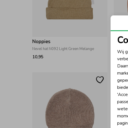
Co
Noppies
Noppi
N
Nevel hat N092 Light Green Melange
Rosita h
Wij g
10,95
10,95
verbe
A
Daarn
marke
geper
biede
'Acce
passe
wete
momen
pagin