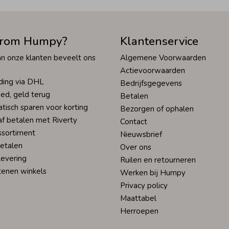
rom Humpy?
Klantenservice
n onze klanten beveelt ons
Algemene Voorwaarden
Actievoorwaarden
ding via DHL
Bedrijfsgegevens
ed, geld terug
Betalen
tisch sparen voor korting
Bezorgen of ophalen
af betalen met Riverty
Contact
ssortiment
Nieuwsbrief
betalen
Over ons
levering
Ruilen en retourneren
tenen winkels
Werken bij Humpy
Privacy policy
Maattabel
Herroepen