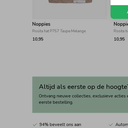
Noppies
Noppi
Rosita hat P757 Taupe Melange
Rosita h
10,95
10,95
Altijd als eerste op de hoogte
Ontvang nieuwe collecties, exclusieve acties 
eerste bestelling.
94% beveelt ons aan
Automa