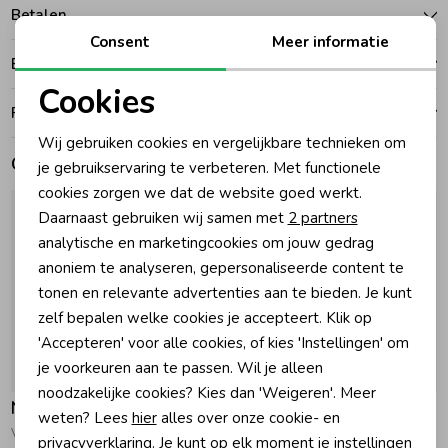
Betalen
Consent
Meer informatie
Zomeraccessoires
Bezorgen of ophalen
Cookies
Kledingaccessoires
Ruilen en retouren
Noodzakelijke cookies
Wij gebruiken cookies en vergelijkbare technieken om
Personalisatie cookies
Gerelateerde producten
je gebruikservaring te verbeteren. Met functionele
Beenmode
cookies zorgen we dat de website goed werkt.
Analytische cookies
Daarnaast gebruiken wij samen met
2 partners
Winteraccessoires
Marketing cookies
analytische en marketingcookies om jouw gedrag
anoniem te analyseren, gepersonaliseerde content te
tonen en relevante advertenties aan te bieden. Je kunt
zelf bepalen welke cookies je accepteert. Klik op
'Accepteren' voor alle cookies, of kies 'Instellingen' om
je voorkeuren aan te passen. Wil je alleen
Nieuw
Nieuw
noodzakelijke cookies? Kies dan 'Weigeren'. Meer
Noppies
Noppies
weten? Lees
hier
alles over onze cookie- en
Vest relaxed fit Pale Mauve
Vestje Rose Dust
privacyverklaring. Je kunt op elk moment je instellingen