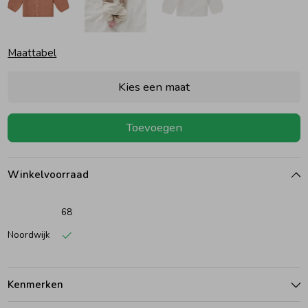
Ondergoed
Blouses
Maattabel
Regenkleding &-laarzen
Blazers & Gilets
Kies een maat
Zomeraccessoires
Leggings
Toevoegen
Kledingaccessoires
Boxpakjes
Winkelvoorraad
Beenmode
Rompers
68
Noordwijk
Ondergoed
Kenmerken
Regenkleding &-laarzen