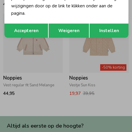
48,50
25,50
wijzigingen door op de link te klikken onder aan de
pagina.
Opslaan
Terug
Accepteren
Weigeren
Instellen
-50% korting
Noppies
Noppies
Vest regular fit Sand Melange
Vestje Sun Kiss
44,95
19,97
39,95
Altijd als eerste op de hoogte?