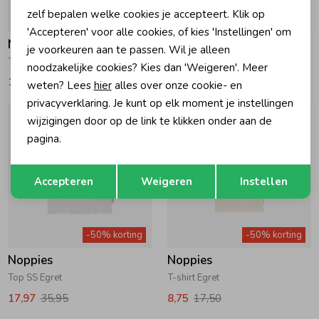
zelf bepalen welke cookies je accepteert. Klik op
-50% korting
-50% korting
'Accepteren' voor alle cookies, of kies 'Instellingen' om
Noppies
Noppies
je voorkeuren aan te passen. Wil je alleen
T-shirt Poinsettia
Top AOP Sun Kiss
noodzakelijke cookies? Kies dan 'Weigeren'. Meer
12,75
25,50
12,75
25,50
weten? Lees
hier
alles over onze cookie- en
privacyverklaring. Je kunt op elk moment je instellingen
wijzigingen door op de link te klikken onder aan de
pagina.
Opslaan
Terug
Accepteren
Weigeren
Instellen
-50% korting
-50% korting
Noppies
Noppies
Top SS Egret
T-shirt Egret
17,97
35,95
8,75
17,50