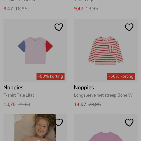
T-shirt Poinsettia
T-shirt Egret
9,47
18,95
9,47
18,95
-50% korting
-50% korting
Noppies
Noppies
T-shirt Pale Lilac
Longsleeve met streep Bone White
10,75
21,50
14,97
29,95