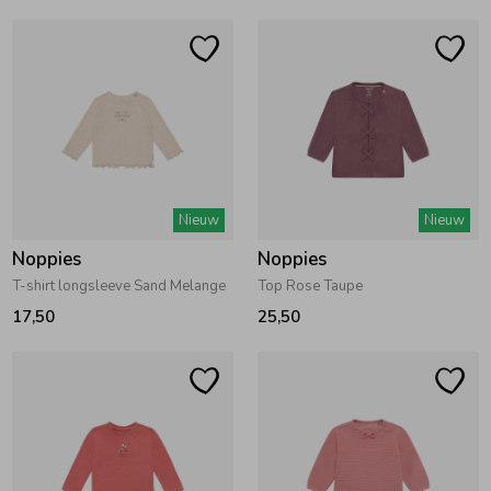
Ondergoed
Blouses
Regenkleding &-laarzen
Blazers & Gilets
Zomeraccessoires
Leggings
Nieuw
Nieuw
Kledingaccessoires
Boxpakjes
Noppies
Noppies
T-shirt longsleeve Sand Melange
Top Rose Taupe
17,50
25,50
Beenmode
Rompers
Ondergoed
Regenkleding &-laarzen