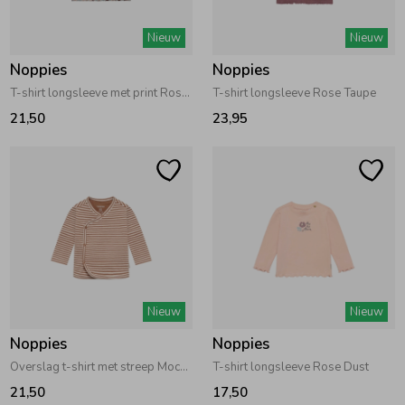
Zwemkleding
Zwemkleding
Cadeaubonnen
Winterjassen
Zwemvesten & Zwembandjes
Winterjassen
Nieuw
Nieuw
Noppies
Noppies
Jassen
Jassen
Haaraccessoires
Zomerjassen
Zomerjassen
T-shirt longsleeve met print Rose Dust
T-shirt longsleeve Rose Taupe
21,50
23,95
Vesten
Vesten
Kledingaccessoires
Overhemden
Overhemden
Babyaccessoires
Colberts & Gilets
Jurken
Verzorgingsproducten
Nieuw
Nieuw
Boxpakjes
Rokken & Skorts
Beenmode
Noppies
Noppies
Overslag t-shirt met streep Mocha Mousse
T-shirt longsleeve Rose Dust
Rompers
Jumpsuits
Winteraccessoires
21,50
17,50