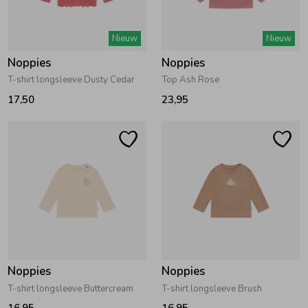
Zomeraccessoires
Nieuw
Nieuw
Noppies
Noppies
Kledingaccessoires
T-shirt longsleeve Dusty Cedar
Top Ash Rose
17,50
23,95
Beenmode
Winteraccessoires
Noppies
Noppies
T-shirt longsleeve Buttercream
T-shirt longsleeve Brush
16,95
16,95