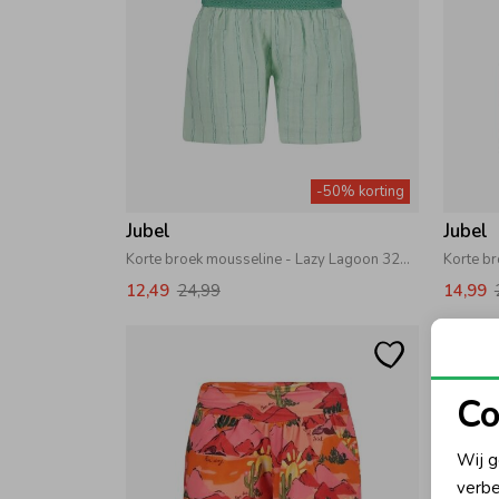
-50% korting
Jubel
Jubel
Korte broek mousseline - Lazy Lagoon 320 Mint
12,49
24,99
14,99
Co
N
Wij g
verbe
A