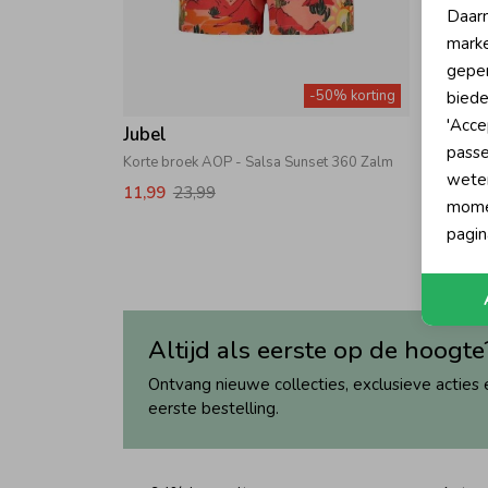
Daarn
marke
geper
-50% korting
biede
'Acce
Jubel
Jubel
passe
Korte broek AOP - Salsa Sunset 360 Zalm
Korte b
wete
11,99
23,99
11,99
momen
pagin
Altijd als eerste op de hoogte
Ontvang nieuwe collecties, exclusieve acties 
eerste bestelling.