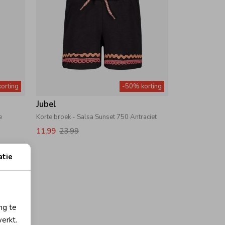
orting
-50% korting
Jubel
e
Korte broek - Salsa Sunset 750 Antraciet
11,99
23,99
atie
ng te
erkt.