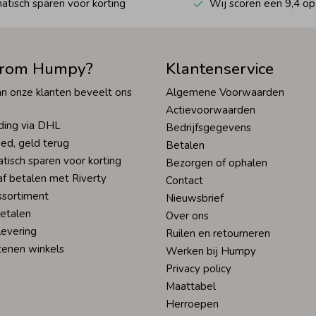
tisch sparen voor korting
Wij scoren een 9,4 op
rom Humpy?
Klantenservice
n onze klanten beveelt ons
Algemene Voorwaarden
Actievoorwaarden
ding via DHL
Bedrijfsgegevens
ed, geld terug
Betalen
tisch sparen voor korting
Bezorgen of ophalen
af betalen met Riverty
Contact
ssortiment
Nieuwsbrief
betalen
Over ons
levering
Ruilen en retourneren
tenen winkels
Werken bij Humpy
Privacy policy
Maattabel
Herroepen