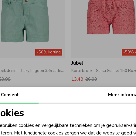
-50% korting
-50% k
Jubel
Korte broek denim - Lazy Lagoon 335 Jade Groen
Korte broek - Salsa Sunset 150 Roz
29,99
13,49
26,99
Consent
Meer inform
okies
oodzakelijke cookies
Personalisatie cookies
ebruiken cookies en vergelijkbare technieken om je gebruikservari
teren. Met functionele cookies zorgen we dat de website goed w
nalytische cookies
Marketing cookies