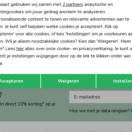
aast gebruiken wij samen met
2 partners
analytische en
tingcookies om jouw gedrag anoniem te analyseren,
sonaliseerde content te tonen en relevante advertenties aan te
-50% korting
n. Je kunt zelf bepalen welke cookies je accepteert. Klik op
pteren' voor alle cookies, of kies 'Instellingen' om je voorkeuren a
n. Wil je alleen noodzakelijke cookies? Kies dan 'Weigeren'. Meer
roek AOP - Salsa Sunset 150 Roze
n? Lees
hier
alles over onze cookie- en privacyverklaring. Je kunt 
23,99
t je instellingen wijzigingen door op de link te klikken onder aan
a.
Opslaan
Terug
Accepteren
Weigeren
Instelle
?
én direct 10% korting* op je
Hoe we met je data omgaan? Bek