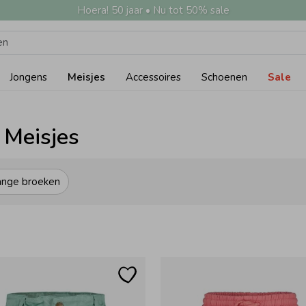
Hoera! 50 jaar • Nu tot 50% sale
Jongens
Meisjes
Accessoires
Schoenen
Sale
 Meisjes
ange broeken