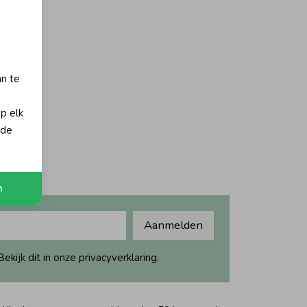
an te
op elk
 de
n
Aanmelden
ijk dit in onze privacyverklaring.