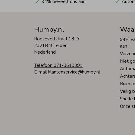
94% beveelt ons aan
Automa
Humpy.nl
Waa
Rooseveltstraat 18 D
94% va
2321BM Leiden
aan
Nederland
Verzen
Niet go
Telefoon 071-3619991
Automa
E-mail klantenservice@humpy.nl
Achter
Ruim a
Veilig 
Snelle 
Onze s