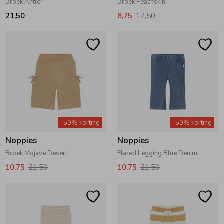
Broek Antler
Broek Peachskin
21,50
8,75
17,50
-50% korting
-50% korting
Noppies
Noppies
Broek Mojave Desert
Flared Legging Blue Denim
10,75
21,50
10,75
21,50