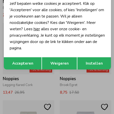
Noppies
Noppies
zelf bepalen welke cookies je accepteert. Klik op
Broek Cork
Broek met streep Bone White
'Accepteren' voor alle cookies, of kies 'Instellingen' om
21,47
42,95
21,47
42,95
je voorkeuren aan te passen. Wil je alleen
noodzakelijke cookies? Kies dan 'Weigeren'. Meer
weten? Lees
hier
alles over onze cookie- en
privacyverklaring. Je kunt op elk moment je instellingen
wijzigingen door op de link te klikken onder aan de
pagina.
Opslaan
Terug
Accepteren
Weigeren
Instellen
-50% korting
-50% korting
Noppies
Noppies
Legging flared Cork
Broek Egret
13,47
26,95
8,75
17,50