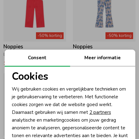
-50% korting
-50% korting
Noppies
Noppies
Broek Poinsettia
Legging flared Infinity
Consent
Meer informatie
19,97
39,95
13,47
26,95
Cookies
Noodzakelijke cookies
Wij gebruiken cookies en vergelijkbare technieken om
Personalisatie cookies
je gebruikservaring te verbeteren. Met functionele
cookies zorgen we dat de website goed werkt.
Analytische cookies
Daarnaast gebruiken wij samen met
2 partners
Marketing cookies
analytische en marketingcookies om jouw gedrag
anoniem te analyseren, gepersonaliseerde content te
-50% korting
-50% korting
tonen en relevante advertenties aan te bieden. Je kunt