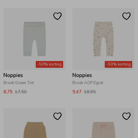
-50% korting
-50% korting
Noppies
Noppies
Broek Green Tint
Broek AOP Egret
8,75
17,50
9,47
18,95