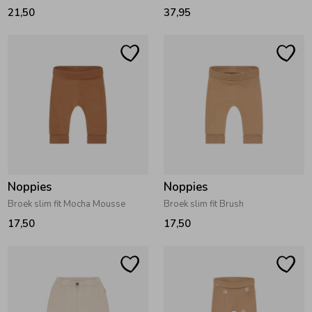
21,50
37,95
Ondergoed
Blouses
Regenkleding &-laarzen
Blazers & Gilets
Zomeraccessoires
Leggings
Kledingaccessoires
Boxpakjes
Noppies
Noppies
Broek slim fit Mocha Mousse
Broek slim fit Brush
Beenmode
Rompers
17,50
17,50
Ondergoed
Regenkleding &-laarzen