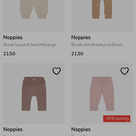
Zomeraccessoires
Kledingaccessoires
Noppies
Noppies
Broek loose fit Sand Melange
Broek slim fit met print Brush
Beenmode
21,50
21,50
Winteraccessoires
-50% korting
Noppies
Noppies