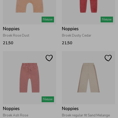
Zwemkleding
Zwemkleding
Cadeaubonnen
Winterjassen
Zwemvesten & Zwembandjes
Winterjassen
Nieuw
Nieuw
Jassen
Jassen
Haaraccessoires
Zomerjassen
Zomerjassen
Noppies
Noppies
Broek Rose Dust
Broek Dusty Cedar
Vesten
Vesten
Kledingaccessoires
21,50
21,50
Overhemden
Overhemden
Babyaccessoires
Colberts & Gilets
Jurken
Verzorgingsproducten
Boxpakjes
Rokken & Skorts
Beenmode
Nieuw
Noppies
Noppies
Rompers
Jumpsuits
Winteraccessoires
Broek Ash Rose
Broek regular fit Sand Melange