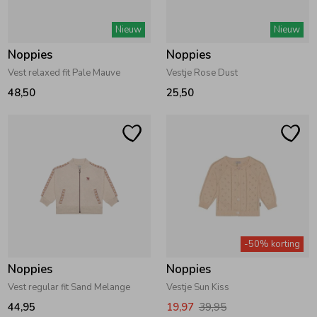
Zwemkleding
Zwemkleding
Cadeaubonnen
Winterjassen
Zwemvesten & Zwembandjes
Winterjassen
Nieuw
Nieuw
Noppies
Noppies
Jassen
Jassen
Haaraccessoires
Zomerjassen
Zomerjassen
Vest relaxed fit Pale Mauve
Vestje Rose Dust
48,50
25,50
Vesten
Vesten
Kledingaccessoires
Overhemden
Overhemden
Babyaccessoires
Colberts & Gilets
Jurken
Verzorgingsproducten
-50% korting
Boxpakjes
Rokken & Skorts
Beenmode
Noppies
Noppies
Vest regular fit Sand Melange
Vestje Sun Kiss
Rompers
Jumpsuits
Winteraccessoires
44,95
19,97
39,95