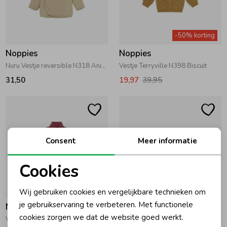
-50% korting
Noppies
Noppies
Nuru Vestje reversible N318 Animals pattern Off white
Vestje Terryville N398 Biscuit
31,50
19,97
39,95
Consent
Meer informatie
Cookies
Noodzakelijke cookies
-50% korting
-50% korting
Wij gebruiken cookies en vergelijkbare technieken om
Personalisatie cookies
je gebruikservaring te verbeteren. Met functionele
Noppies
Noppies
cookies zorgen we dat de website goed werkt.
Vestje Pepper N363 Baroque Rose
Vestje Spring P365 Sleet
Analytische cookies