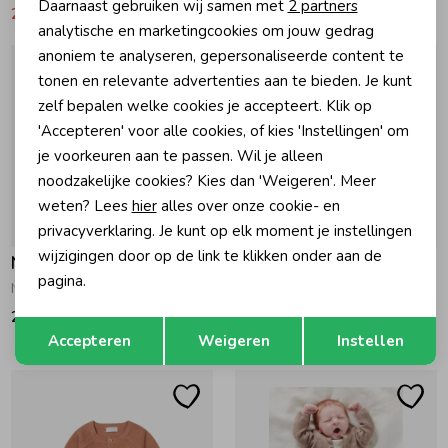
Daarnaast gebruiken wij samen met
2 partners
21,47
42,95
16,47
32,95
Marketing cookies
analytische en marketingcookies om jouw gedrag
anoniem te analyseren, gepersonaliseerde content te
tonen en relevante advertenties aan te bieden. Je kunt
zelf bepalen welke cookies je accepteert. Klik op
'Accepteren' voor alle cookies, of kies 'Instellingen' om
je voorkeuren aan te passen. Wil je alleen
noodzakelijke cookies? Kies dan 'Weigeren'. Meer
weten? Lees
hier
alles over onze cookie- en
privacyverklaring. Je kunt op elk moment je instellingen
wijzigingen door op de link te klikken onder aan de
Noppies
Noppies
pagina.
Naga cardigan P55 Navy
Pino cardigan C166 Navy
29,95
27,95
Opslaan
Terug
Accepteren
Weigeren
Instellen