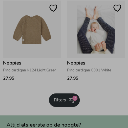
Noppies
Noppies
Pino cardigan N124 Light Green
Pino cardigan C001 White
27,95
27,95
2
Filters
Altijd als eerste op de hoogte?