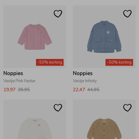
Ondergoed
Blouses
Regenkleding &-laarzen
Blazers & Gilets
Zomeraccessoires
Leggings
-50% korting
-50% korting
Kledingaccessoires
Boxpakjes
Noppies
Noppies
Vestje Pink Nectar
Vestje Infinity
19,97
39,95
22,47
44,95
Beenmode
Rompers
Ondergoed
Regenkleding &-laarzen