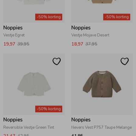
Zomeraccessoires
-50% korting
-50% korting
Noppies
Noppies
Kledingaccessoires
Vestje Egret
Vestje Mojave Desert
19,97
39,95
18,97
37,95
Beenmode
Winteraccessoires
-50% korting
Noppies
Noppies
Reversible Vestje Green Tint
Nevers Vest P757 Taupe Melange
21,47
42,95
41,95