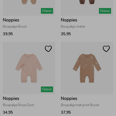
Zwemkleding
Zwemkleding
Cadeaubonnen
Winterjassen
Zwemvesten & Zwembandjes
Winterjassen
Nieuw
Nieuw
Noppies
Noppies
Jassen
Jassen
Haaraccessoires
Zomerjassen
Zomerjassen
Boxpakje Brush
Boxpakje Antler
39,95
35,95
Vesten
Vesten
Kledingaccessoires
Overhemden
Overhemden
Babyaccessoires
Colberts & Gilets
Jurken
Verzorgingsproducten
Nieuw
Boxpakjes
Rokken & Skorts
Beenmode
Noppies
Noppies
Boxpakje Rose Dust
Boxpakje met print Brush
Rompers
Jumpsuits
Winteraccessoires
34,95
37,95