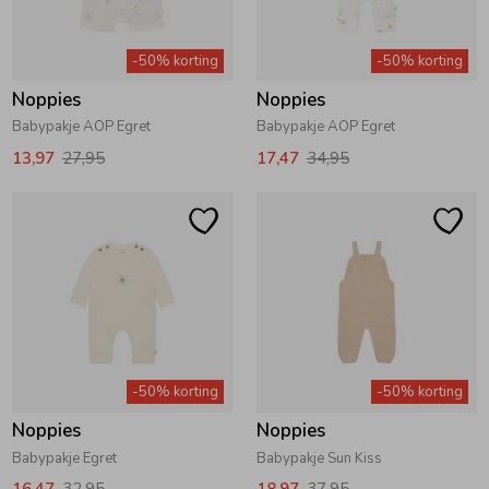
Zomeraccessoires
-50% korting
-50% korting
Noppies
Noppies
Kledingaccessoires
Babypakje AOP Egret
Babypakje AOP Egret
13,97
27,95
17,47
34,95
Beenmode
Winteraccessoires
-50% korting
-50% korting
Noppies
Noppies
Babypakje Egret
Babypakje Sun Kiss
16,47
32,95
18,97
37,95