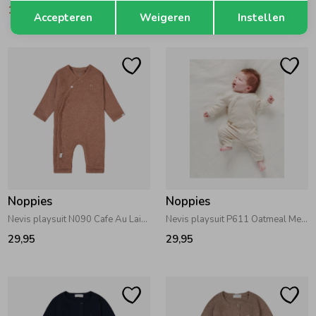
Opslaan
Terug
16,47
32,95
29,95
Accepteren
Weigeren
Instellen
Noppies
Noppies
Nevis playsuit N090 Cafe Au Lait Melange
Nevis playsuit P611 Oatmeal Melange
29,95
29,95