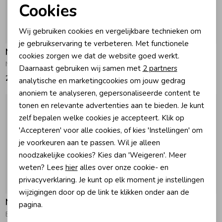
Cookies
Noodzakelijke cookies
Wij gebruiken cookies en vergelijkbare technieken om
-50% korting
Personalisatie cookies
je gebruikservaring te verbeteren. Met functionele
Noppies
Noppies
cookies zorgen we dat de website goed werkt.
Analytische cookies
Nolan Boxpakje N318 Animals pattern Off white
Babypakje Soperton N316 Animals pattern Sand/Nude
Daarnaast gebruiken wij samen met
2 partners
29,95
17,47
34,95
Marketing cookies
analytische en marketingcookies om jouw gedrag
anoniem te analyseren, gepersonaliseerde content te
tonen en relevante advertenties aan te bieden. Je kunt
zelf bepalen welke cookies je accepteert. Klik op
'Accepteren' voor alle cookies, of kies 'Instellingen' om
je voorkeuren aan te passen. Wil je alleen
noodzakelijke cookies? Kies dan 'Weigeren'. Meer
weten? Lees
hier
alles over onze cookie- en
privacyverklaring. Je kunt op elk moment je instellingen
-50% korting
wijzigingen door op de link te klikken onder aan de
Noppies
Noppies
pagina.
Babypakje Saxon P611 Oatmeal Melange
Nevis playsuit P757 Taupe Melange