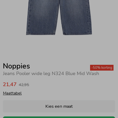
Zwemkleding
Zwemkleding
Cadeaubonnen
Winterjassen
Zwemvesten & Zwembandjes
Winterjassen
Jassen
Jassen
Haaraccessoires
Zomerjassen
Zomerjassen
Vesten
Vesten
Kledingaccessoires
Overhemden
Overhemden
Babyaccessoires
Noppies
-50% korting
Jeans Pooler wide leg N324 Blue Mid Wash
Colberts & Gilets
Jurken
Verzorgingsproducten
21,47
42,95
Maattabel
Boxpakjes
Rokken & Skorts
Beenmode
Kies een maat
Rompers
Jumpsuits
Winteraccessoires