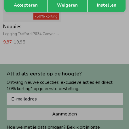
Opslaan
Terug
Accepteren
Weigeren
Instellen
-50% korting
Noppies
Legging Trafford P634 Canyon Clay
9,97
19,95
Altijd als eerste op de hoogte?
Ontvang nieuwe collecties, exclusieve acties én direct
10% korting* op je eerste bestelling.
Aanmelden
Hoe we met je data omgaan? Bekijk dit in onze