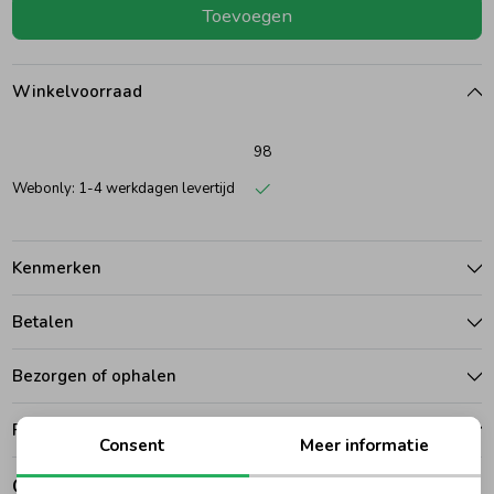
Toevoegen
Ondergoed
Blouses
Winkelvoorraad
Regenkleding &-laarzen
Blazers & Gilets
98
Zomeraccessoires
Leggings
Webonly: 1-4 werkdagen levertijd
Kledingaccessoires
Boxpakjes
Kenmerken
Betalen
Beenmode
Rompers
Bezorgen of ophalen
Ondergoed
Ruilen en retouren
Consent
Meer informatie
Regenkleding &-laarzen
Gerelateerde producten