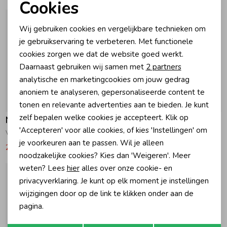
Cookies
Noodzakelijke cookies
Zomeraccessoires
Wij gebruiken cookies en vergelijkbare technieken om
Personalisatie cookies
je gebruikservaring te verbeteren. Met functionele
cookies zorgen we dat de website goed werkt.
Kledingaccessoires
Analytische cookies
Daarnaast gebruiken wij samen met
2 partners
Marketing cookies
analytische en marketingcookies om jouw gedrag
Beenmode
anoniem te analyseren, gepersonaliseerde content te
-50% korting
-50% korting
tonen en relevante advertenties aan te bieden. Je kunt
zelf bepalen welke cookies je accepteert. Klik op
Noppies
Noppies
Winteraccessoires
'Accepteren' voor alle cookies, of kies 'Instellingen' om
Vestje Senones N417 Check pattern Off white
Jurk Tyndall N289 Lilas
je voorkeuren aan te passen. Wil je alleen
21,47
42,95
16,47
32,95
noodzakelijke cookies? Kies dan 'Weigeren'. Meer
weten? Lees
hier
alles over onze cookie- en
privacyverklaring. Je kunt op elk moment je instellingen
wijzigingen door op de link te klikken onder aan de
pagina.