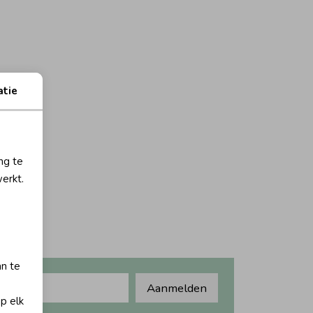
atie
ng te
erkt.
an te
Aanmelden
op elk