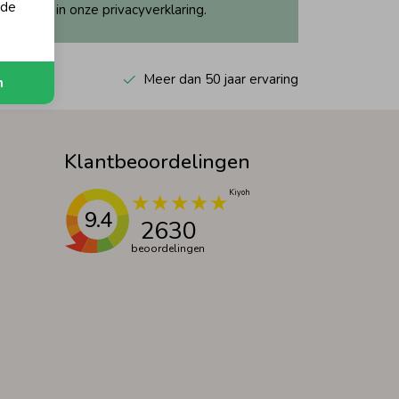
 de
ijk dit in onze privacyverklaring.
 Kiyoh
Meer dan 50 jaar ervaring
n
Klantbeoordelingen
9.4
2630
beoordelingen