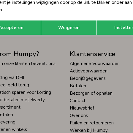
t je instellingen wijzigingen door op de link te klikken onder aan
Hoe we met je data omgaan? Bek
a.
Opslaan
Terug
tisch sparen voor korting
Wij scoren een 9,4 op
Accepteren
Weigeren
Instelle
rom Humpy?
Klantenservice
n onze klanten beveelt ons
Algemene Voorwaarden
Actievoorwaarden
ding via DHL
Bedrijfsgegevens
ed, geld terug
Betalen
tisch sparen voor korting
Bezorgen of ophalen
af betalen met Riverty
Contact
ssortiment
Nieuwsbrief
betalen
Over ons
levering
Ruilen en retourneren
tenen winkels
Werken bij Humpy