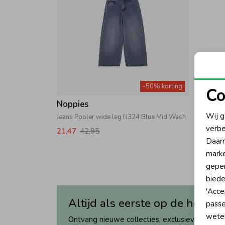
-50% korting
Co
Noppies
N
Wij g
Jeans Pooler wide leg N324 Blue Mid Wash
verbe
21,47
42,95
A
Daarn
marke
geper
biede
'Acce
Altijd als eerste op de hoogte
passe
wete
Ontvang nieuwe collecties, exclusieve acties 