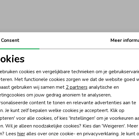
Consent
Meer inform
okies
oodzakelijke cookies
Personalisatie cookies
ebruiken cookies en vergelijkbare technieken om je gebruikservari
teren. Met functionele cookies zorgen we dat de website goed w
nalytische cookies
Marketing cookies
aast gebruiken wij samen met
2 partners
analytische en
tingcookies om jouw gedrag anoniem te analyseren,
sonaliseerde content te tonen en relevante advertenties aan te
n. Je kunt zelf bepalen welke cookies je accepteert. Klik op
pteren' voor alle cookies, of kies 'Instellingen' om je voorkeuren a
?
n. Wil je alleen noodzakelijke cookies? Kies dan 'Weigeren'. Meer
n? Lees
hier
alles over onze cookie- en privacyverklaring. Je kunt 
én direct 10% korting* op je