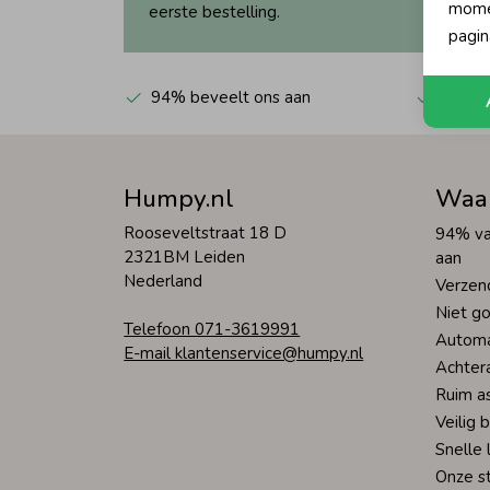
momen
eerste bestelling.
pagin
94% beveelt ons aan
Automa
Humpy.nl
Waa
Rooseveltstraat 18 D
94% va
2321BM Leiden
aan
Nederland
Verzen
Niet go
Telefoon 071-3619991
Automa
E-mail klantenservice@humpy.nl
Achter
Ruim a
Veilig 
Snelle 
Onze s