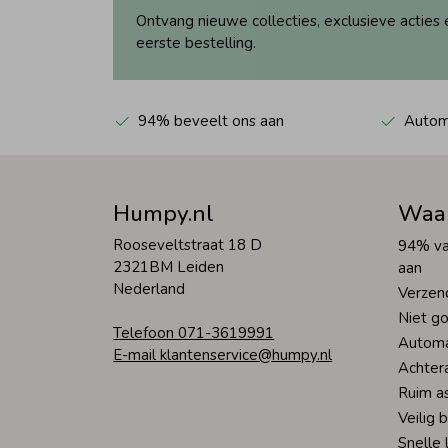
Ontvang nieuwe collecties, exclusieve acties 
eerste bestelling.
94% beveelt ons aan
Automa
Humpy.nl
Waa
Rooseveltstraat 18 D
94% va
2321BM Leiden
aan
Nederland
Verzen
Niet go
Telefoon 071-3619991
Automa
E-mail klantenservice@humpy.nl
Achter
Ruim a
Veilig 
Snelle 