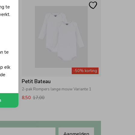
ng te
erkt.
an te
op elk
orting
-50% korting
 de
Petit Bateau
e 1
2-pak Rompers lange mouw Variante 1
8,50
17,00
n
Aanmelden