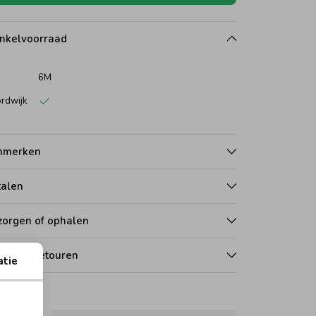
nkelvoorraad
6M
rdwijk
nmerken
talen
zorgen of ophalen
len en retouren
atie