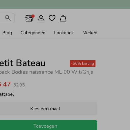
Blog
Categorieën
Lookbook
Merken
etit Bateau
-50% korting
pack Bodies naissance ML 00 Wit/Grijs
6,47
32,95
attabel
Kies een maat
Toevoegen