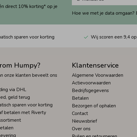
én direct 10% korting* op je
Hoe we met je data omgaan? Bek
tisch sparen voor korting
Wij scoren een 9,4 op
rom Humpy?
Klantenservice
n onze klanten beveelt ons
Algemene Voorwaarden
Actievoorwaarden
ding via DHL
Bedrijfsgegevens
ed, geld terug
Betalen
tisch sparen voor korting
Bezorgen of ophalen
af betalen met Riverty
Contact
ssortiment
Nieuwsbrief
betalen
Over ons
levering
Ruilen en retourneren