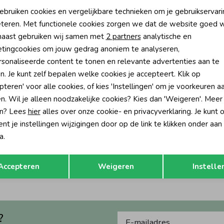
ebruiken cookies en vergelijkbare technieken om je gebruikservari
teren. Met functionele cookies zorgen we dat de website goed w
nalytische cookies
Marketing cookies
aast gebruiken wij samen met
2 partners
analytische en
tingcookies om jouw gedrag anoniem te analyseren,
sonaliseerde content te tonen en relevante advertenties aan te
n. Je kunt zelf bepalen welke cookies je accepteert. Klik op
pteren' voor alle cookies, of kies 'Instellingen' om je voorkeuren a
n. Wil je alleen noodzakelijke cookies? Kies dan 'Weigeren'. Meer
n? Lees
hier
alles over onze cookie- en privacyverklaring. Je kunt 
-50% korting
-50% k
t je instellingen wijzigingen door op de link te klikken onder aan
Bateau
Petit Bateau
a.
ompers korte mouw 00 Roze
3-pak Rompers korte mouw Variant
Opslaan
Terug
29,00
13,50
27,00
Accepteren
Weigeren
Instelle
?