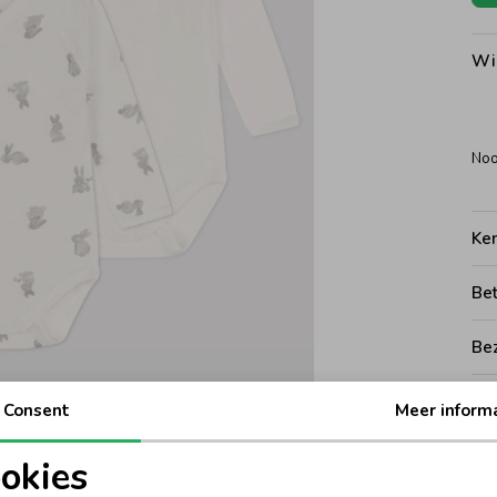
Wi
Noo
Ke
Be
Be
Rui
Consent
Meer inform
okies
oodzakelijke cookies
Personalisatie cookies