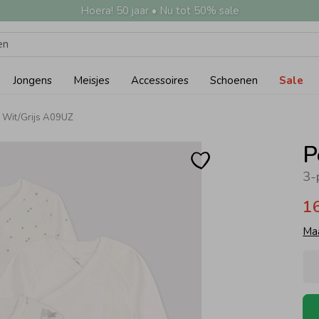
Hoera! 50 jaar • Nu tot 50% sale
Jongens
Meisjes
Accessoires
Schoenen
Sale
0 Wit/Grijs A09UZ
P
3-
1
Ma