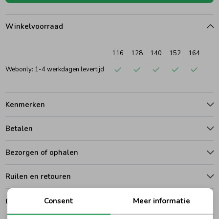
Ondergoed
Blouses
Winkelvoorraad
Regenkleding &-laarzen
Blazers & Gilets
116
128
140
152
164
Webonly: 1-4 werkdagen levertijd
Zomeraccessoires
Leggings
Kenmerken
Kledingaccessoires
Boxpakjes
Betalen
Beenmode
Rompers
Bezorgen of ophalen
Ruilen en retouren
Ondergoed
Gerelateerde producten
Consent
Meer informatie
Regenkleding &-laarzen