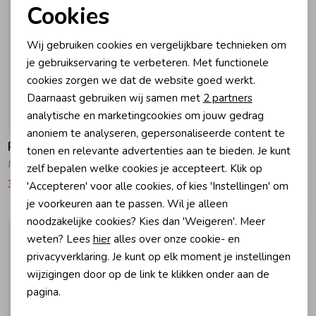
Cookies
Noodzakelijke cookies
Zomeraccessoires
Wij gebruiken cookies en vergelijkbare technieken om
Personalisatie cookies
je gebruikservaring te verbeteren. Met functionele
Kledingaccessoires
cookies zorgen we dat de website goed werkt.
Analytische cookies
Daarnaast gebruiken wij samen met
2 partners
Marketing cookies
analytische en marketingcookies om jouw gedrag
-30% korting
-30% korting
Beenmode
anoniem te analyseren, gepersonaliseerde content te
Raizzed
Raizzed
tonen en relevante advertenties aan te bieden. Je kunt
Jip Bodywarmer 944 Deep Black
Josie Zomerjas 1332 Clouds
zelf bepalen welke cookies je accepteert. Klik op
Winteraccessoires
38,49
54,99
55,99
79,99
'Accepteren' voor alle cookies, of kies 'Instellingen' om
je voorkeuren aan te passen. Wil je alleen
noodzakelijke cookies? Kies dan 'Weigeren'. Meer
weten? Lees
hier
alles over onze cookie- en
privacyverklaring. Je kunt op elk moment je instellingen
wijzigingen door op de link te klikken onder aan de
pagina.