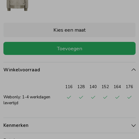
Ondergoed
Blouses
Kies een maat
Regenkleding &-laarzen
Blazers & Gilets
Toevoegen
Zomeraccessoires
Leggings
Winkelvoorraad
Kledingaccessoires
Boxpakjes
116
128
140
152
164
176
Beenmode
Rompers
Webonly: 1-4 werkdagen
levertijd
Ondergoed
Kenmerken
Regenkleding &-laarzen