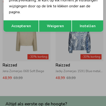
privacyverklaring. Je kunt op elk moment je instellingen
38,49
54,99
55,99
79,99
wijzigingen door op de link te klikken onder aan de
pagina.
Opslaan
Terug
Accepteren
Weigeren
Instellen
-30% korting
-30% korting
Raizzed
Raizzed
Jena Zomerjas 068 Soft Beige
Jacky Zomerjas 1591 Blue metallic
48,99
69,99
48,99
69,99
Altijd als eerste op de hoogte?