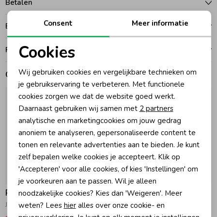
Betalen
Zomeraccessoires
Consent
Meer informatie
Bezorgen of ophalen
Cookies
Ruilen en retouren
Kledingaccessoires
Noodzakelijke cookies
Wij gebruiken cookies en vergelijkbare technieken om
Gerelateerde producten
Personalisatie cookies
je gebruikservaring te verbeteren. Met functionele
Beenmode
cookies zorgen we dat de website goed werkt.
Analytische cookies
Daarnaast gebruiken wij samen met
2 partners
Winteraccessoires
Marketing cookies
analytische en marketingcookies om jouw gedrag
anoniem te analyseren, gepersonaliseerde content te
tonen en relevante advertenties aan te bieden. Je kunt
zelf bepalen welke cookies je accepteert. Klik op
'Accepteren' voor alle cookies, of kies 'Instellingen' om
-30% korting
-30% korting
je voorkeuren aan te passen. Wil je alleen
Raizzed
Raizzed
noodzakelijke cookies? Kies dan 'Weigeren'. Meer
weten? Lees
hier
alles over onze cookie- en
Jip Bodywarmer 944 Deep Black
Josie Zomerjas 1332 Clouds