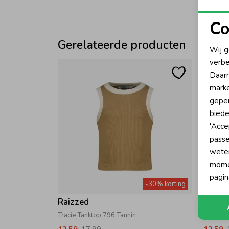
Co
N
Gerelateerde producten
Wij g
verbe
A
Daarn
marke
geper
biede
'Acce
passe
wete
momen
pagin
-30% korting
Raizzed
Raizz
Tracie Tanktop 796 Tannin
Tracie 