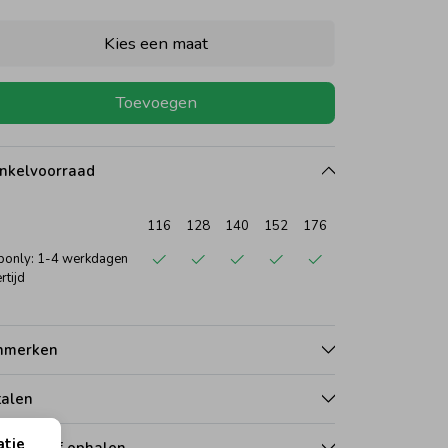
Kies een maat
Toevoegen
nkelvoorraad
116
128
140
152
176
only: 1-4 werkdagen
rtijd
nmerken
talen
atie