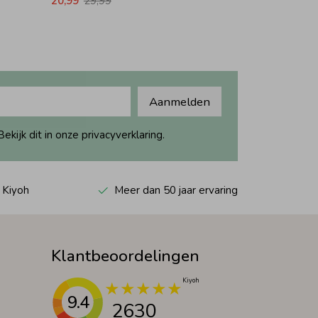
20,99
29,99
Aanmelden
ijk dit in onze privacyverklaring.
 Kiyoh
Meer dan 50 jaar ervaring
Klantbeoordelingen
9.4
2630