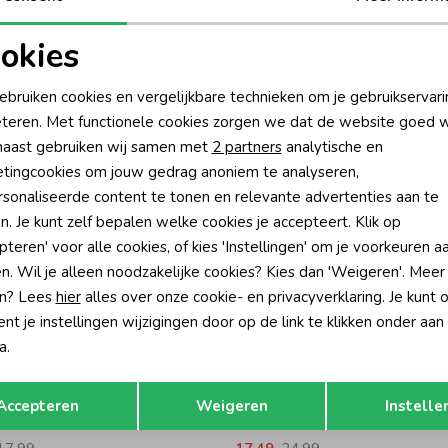
Be
okies
Rui
oodzakelijke cookies
Personalisatie cookies
ebruiken cookies en vergelijkbare technieken om je gebruikservari
teren. Met functionele cookies zorgen we dat de website goed w
nalytische cookies
Marketing cookies
aast gebruiken wij samen met
2 partners
analytische en
tingcookies om jouw gedrag anoniem te analyseren,
sonaliseerde content te tonen en relevante advertenties aan te
n. Je kunt zelf bepalen welke cookies je accepteert. Klik op
pteren' voor alle cookies, of kies 'Instellingen' om je voorkeuren a
n. Wil je alleen noodzakelijke cookies? Kies dan 'Weigeren'. Meer
n? Lees
hier
alles over onze cookie- en privacyverklaring. Je kunt 
t je instellingen wijzigingen door op de link te klikken onder aan
a.
-30% korting
-30% k
Opslaan
Terug
ed
Raizzed
Accepteren
Weigeren
Instelle
Tanktop 1750 Eggnog
Tirza Top 551 Winsome Orchid