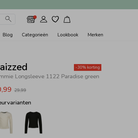
Blog
Categorieën
Lookbook
Merken
aizzed
-30% korting
mmie Longsleeve 1122 Paradise green
0,99
29,99
eurvarianten