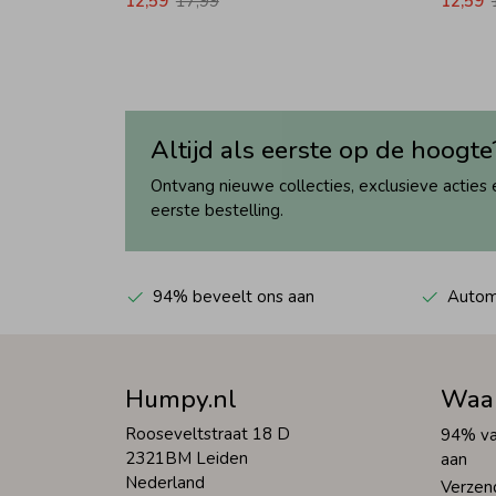
12,59
17,99
12,59
Altijd als eerste op de hoogte
Ontvang nieuwe collecties, exclusieve acties 
eerste bestelling.
94% beveelt ons aan
Automa
Humpy.nl
Waa
Rooseveltstraat 18 D
94% va
2321BM Leiden
aan
Nederland
Verzen