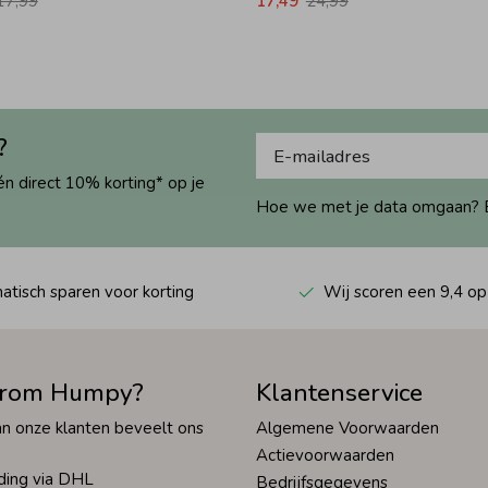
17,99
17,49
24,99
?
én direct 10% korting* op je
Hoe we met je data omgaan? Bek
tisch sparen voor korting
Wij scoren een 9,4 op
rom Humpy?
Klantenservice
n onze klanten beveelt ons
Algemene Voorwaarden
Actievoorwaarden
ding via DHL
Bedrijfsgegevens