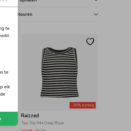
zorgen of ophalen
len en retouren
ng te
erkt.
an te
op elk
 de
orting
-30% korting
Raizzed
n
Taja Top 944 Deep Black