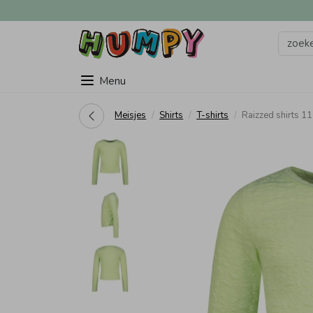
Menu
Meisjes
Shirts
T-shirts
Raizzed shirts 