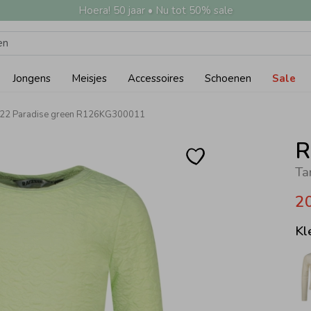
Hoera! 50 jaar • Nu tot 50% sale
Jongens
Meisjes
Accessoires
Schoenen
Sale
1122 Paradise green R126KG300011
R
Ta
2
Kl