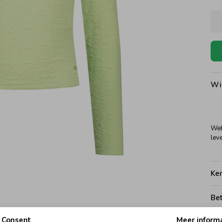
Wi
Web
leve
Ke
Be
Consent
Meer inform