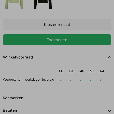
Ondergoed
Blouses
Kies een maat
Regenkleding &-laarzen
Blazers & Gilets
Toevoegen
Zomeraccessoires
Leggings
Winkelvoorraad
Kledingaccessoires
Boxpakjes
116
128
140
152
164
Beenmode
Rompers
Webonly: 1-4 werkdagen levertijd
Ondergoed
Kenmerken
Regenkleding &-laarzen
Betalen