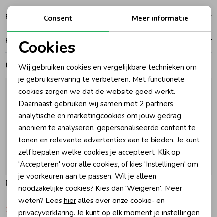
Bezorgen of ophalen
Consent
Meer informatie
Zomeraccessoires
Ruilen en retouren
Cookies
Kledingaccessoires
Noodzakelijke cookies
Gerelateerde producten
Wij gebruiken cookies en vergelijkbare technieken om
Personalisatie cookies
je gebruikservaring te verbeteren. Met functionele
Beenmode
cookies zorgen we dat de website goed werkt.
Analytische cookies
Daarnaast gebruiken wij samen met
2 partners
Marketing cookies
analytische en marketingcookies om jouw gedrag
Winteraccessoires
anoniem te analyseren, gepersonaliseerde content te
tonen en relevante advertenties aan te bieden. Je kunt
zelf bepalen welke cookies je accepteert. Klik op
'Accepteren' voor alle cookies, of kies 'Instellingen' om
-30% korting
-30% korting
je voorkeuren aan te passen. Wil je alleen
Raizzed
Raizzed
noodzakelijke cookies? Kies dan 'Weigeren'. Meer
Tracie Tanktop 796 Tannin
Tracie Tanktop 1750 Eggnog
weten? Lees
hier
alles over onze cookie- en
12,59
17,99
12,59
17,99
privacyverklaring. Je kunt op elk moment je instellingen