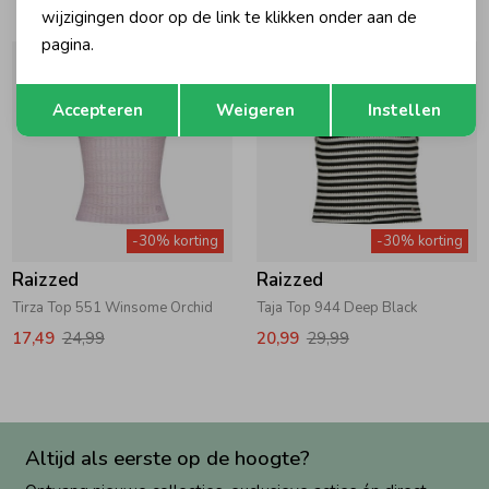
wijzigingen door op de link te klikken onder aan de
pagina.
Opslaan
Terug
Accepteren
Weigeren
Instellen
-30% korting
-30% korting
Raizzed
Raizzed
Tirza Top 551 Winsome Orchid
Taja Top 944 Deep Black
17,49
24,99
20,99
29,99
Altijd als eerste op de hoogte?