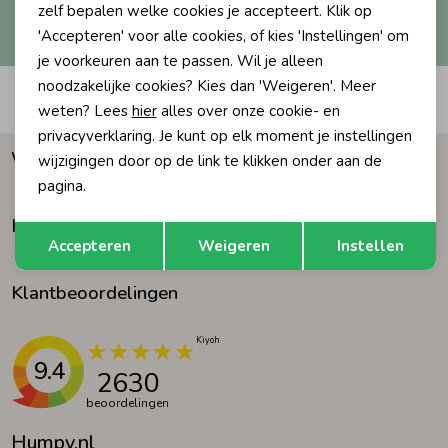
Hoe we met je data omgaan? Bekijk dit in onze
zelf bepalen welke cookies je accepteert. Klik op
privacyverklaring.
'Accepteren' voor alle cookies, of kies 'Instellingen' om
Ondergoed
Blouses
je voorkeuren aan te passen. Wil je alleen
noodzakelijke cookies? Kies dan 'Weigeren'. Meer
Automatisch sparen voor korting
Regenkleding &-laarzen
Blazers & Gilets
weten? Lees
hier
alles over onze cookie- en
privacyverklaring. Je kunt op elk moment je instellingen
Waarom Humpy?
wijzigingen door op de link te klikken onder aan de
Zomeraccessoires
Leggings
pagina.
Klantenservice
Opslaan
Terug
Kledingaccessoires
Boxpakjes
Accepteren
Weigeren
Instellen
Klantbeoordelingen
Beenmode
Rompers
Ondergoed
9.4
2630
beoordelingen
Regenkleding &-laarzen
Humpy.nl