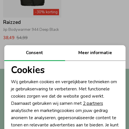
Zwemkleding
Zwemkleding
Cadeaubonnen
Winterjassen
Zwemvesten & Zwembandjes
Winterjassen
-30% korting
Raizzed
Jassen
Jassen
Haaraccessoires
Zomerjassen
Zomerjassen
Jip Bodywarmer 944 Deep Black
38,49
54,99
Vesten
Vesten
Kledingaccessoires
2
Consent
Meer informatie
Filters
Overhemden
Overhemden
Babyaccessoires
Cookies
Noodzakelijke cookies
Altijd als eerste op de hoogte?
Wij gebruiken cookies en vergelijkbare technieken om
Colberts & Gilets
Jurken
Verzorgingsproducten
Personalisatie cookies
Ontvang nieuwe collecties, exclusieve acties én direct
je gebruikservaring te verbeteren. Met functionele
10% korting* op je eerste bestelling.
cookies zorgen we dat de website goed werkt.
Analytische cookies
Boxpakjes
Rokken & Skorts
Beenmode
Daarnaast gebruiken wij samen met
2 partners
Marketing cookies
analytische en marketingcookies om jouw gedrag
anoniem te analyseren, gepersonaliseerde content te
Aanmelden
Rompers
Jumpsuits
Winteraccessoires
tonen en relevante advertenties aan te bieden. Je kunt