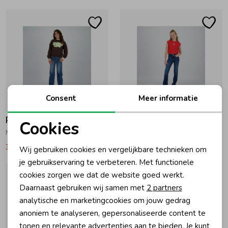
Ondergoed
Blouses
Regenkleding &-laarzen
Blazers & Gilets
Zomeraccessoires
Leggings
Consent
Meer informatie
-40% korting
-40% korting
Kledingaccessoires
Boxpakjes
Raizzed
Raizzed
Cookies
Mississippi Special Jeans wide leg RD10 Vintage Blue
Minnesota Flared Jeans RD01 Dark Blue Stone
Noodzakelijke cookies
32,99
54,99
26,99
44,99
Wij gebruiken cookies en vergelijkbare technieken om
Beenmode
Rompers
Personalisatie cookies
je gebruikservaring te verbeteren. Met functionele
cookies zorgen we dat de website goed werkt.
Analytische cookies
Ondergoed
Daarnaast gebruiken wij samen met
2 partners
Marketing cookies
analytische en marketingcookies om jouw gedrag
anoniem te analyseren, gepersonaliseerde content te
Regenkleding &-laarzen
tonen en relevante advertenties aan te bieden. Je kunt