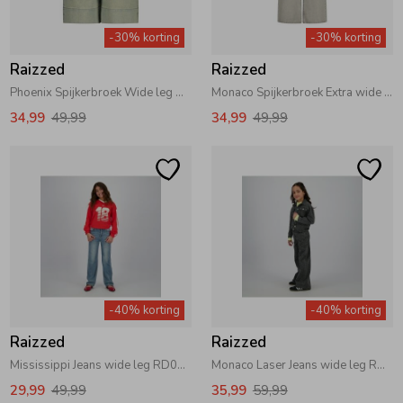
Zwemkleding
Zwemkleding
Cadeaubonnen
Winterjassen
Zwemvesten & Zwembandjes
Winterjassen
-30% korting
-30% korting
Raizzed
Raizzed
Jassen
Jassen
Haaraccessoires
Zomerjassen
Zomerjassen
Phoenix Spijkerbroek Wide leg RD13 Tinted Blue
Monaco Spijkerbroek Extra wide leg RD08 Light Grey Stone
34,99
49,99
34,99
49,99
Vesten
Vesten
Kledingaccessoires
Overhemden
Overhemden
Babyaccessoires
Colberts & Gilets
Jurken
Verzorgingsproducten
-40% korting
-40% korting
Boxpakjes
Rokken & Skorts
Beenmode
Raizzed
Raizzed
Mississippi Jeans wide leg RD02 Mid Blue Stone
Monaco Laser Jeans wide leg RD07 Mid Grey Stone
Rompers
Jumpsuits
Winteraccessoires
29,99
49,99
35,99
59,99