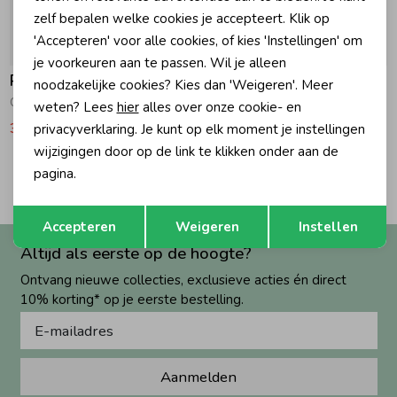
zelf bepalen welke cookies je accepteert. Klik op
Zomeraccessoires
'Accepteren' voor alle cookies, of kies 'Instellingen' om
-40% korting
-40% korting
je voorkeuren aan te passen. Wil je alleen
Raizzed
Raizzed
noodzakelijke cookies? Kies dan 'Weigeren'. Meer
Kledingaccessoires
Cheyenne Jeans bootcut fit RD02 Mid Blue Stone
Cheyenne Jeans bootcut fit RD05 Black Stone
weten? Lees
hier
alles over onze cookie- en
32,99
54,99
32,99
54,99
privacyverklaring. Je kunt op elk moment je instellingen
wijzigingen door op de link te klikken onder aan de
Beenmode
2
pagina.
Filters
Opslaan
Terug
Winteraccessoires
Accepteren
Weigeren
Instellen
Altijd als eerste op de hoogte?
Ontvang nieuwe collecties, exclusieve acties én direct
10% korting* op je eerste bestelling.
Aanmelden