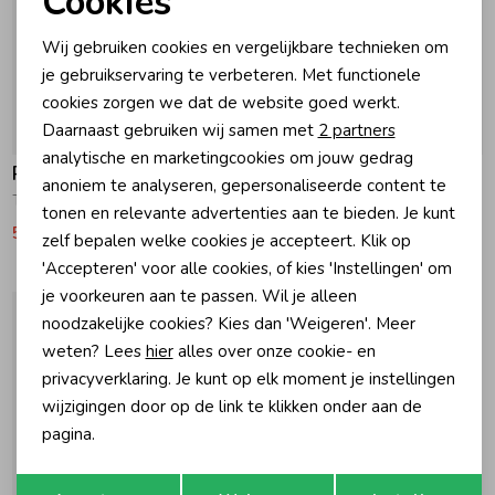
Cookies
Noodzakelijke cookies
Wij gebruiken cookies en vergelijkbare technieken om
Zomeraccessoires
Personalisatie cookies
je gebruikservaring te verbeteren. Met functionele
cookies zorgen we dat de website goed werkt.
Analytische cookies
Kledingaccessoires
Daarnaast gebruiken wij samen met
2 partners
-30% korting
-30% korting
Marketing cookies
analytische en marketingcookies om jouw gedrag
Raizzed
Raizzed
anoniem te analyseren, gepersonaliseerde content te
Beenmode
Toft Zomerjas 058 Cream White
Toft Zomerjas 944 Deep Black
tonen en relevante advertenties aan te bieden. Je kunt
55,99
79,99
55,99
79,99
zelf bepalen welke cookies je accepteert. Klik op
Winteraccessoires
'Accepteren' voor alle cookies, of kies 'Instellingen' om
je voorkeuren aan te passen. Wil je alleen
noodzakelijke cookies? Kies dan 'Weigeren'. Meer
weten? Lees
hier
alles over onze cookie- en
privacyverklaring. Je kunt op elk moment je instellingen
wijzigingen door op de link te klikken onder aan de
pagina.
Opslaan
Terug
-40% korting