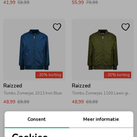
41,99
59,99
55,99
79,99
Ondergoed
Blouses
Regenkleding &-laarzen
Blazers & Gilets
Zomeraccessoires
Leggings
Kledingaccessoires
Boxpakjes
-30% korting
-30% korting
Raizzed
Raizzed
Beenmode
Rompers
Tombs Zomerjas 1013 Iron Blue
Tombs Zomerjas 1100 Lawn green
48,99
69,99
48,99
69,99
Ondergoed
Consent
Meer informatie
Regenkleding &-laarzen