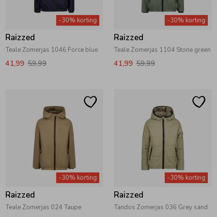
Zwemkleding
Zwemkleding
Cadeaubonnen
Winterjassen
Zwemvesten & Zwembandjes
Winterjassen
-30% korting
-30% korting
Raizzed
Raizzed
Jassen
Jassen
Haaraccessoires
Zomerjassen
Zomerjassen
Teale Zomerjas 1046 Force blue
Teale Zomerjas 1104 Stone green
41,99
59,99
41,99
59,99
Vesten
Vesten
Kledingaccessoires
Overhemden
Overhemden
Babyaccessoires
Colberts & Gilets
Jurken
Verzorgingsproducten
Boxpakjes
Rokken & Skorts
Beenmode
-30% korting
-30% korting
Raizzed
Raizzed
Rompers
Jumpsuits
Winteraccessoires
Teale Zomerjas 024 Taupe
Tandos Zomerjas 036 Grey sand