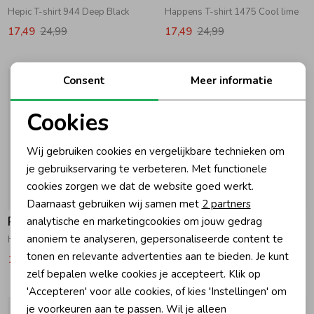
Hepic T-shirt 944 Deep Black
Happens T-shirt 1475 Cool lime
17,49
24,99
17,49
24,99
Consent
Meer informatie
Cookies
Noodzakelijke cookies
Wij gebruiken cookies en vergelijkbare technieken om
Personalisatie cookies
je gebruikservaring te verbeteren. Met functionele
cookies zorgen we dat de website goed werkt.
Analytische cookies
-30% korting
-30% korting
Daarnaast gebruiken wij samen met
2 partners
Marketing cookies
Raizzed
Raizzed
analytische en marketingcookies om jouw gedrag
anoniem te analyseren, gepersonaliseerde content te
Happens T-shirt 078 Almond white
Hipe T-shirt 078 Almond white
tonen en relevante advertenties aan te bieden. Je kunt
17,49
24,99
24,49
34,99
zelf bepalen welke cookies je accepteert. Klik op
'Accepteren' voor alle cookies, of kies 'Instellingen' om
je voorkeuren aan te passen. Wil je alleen