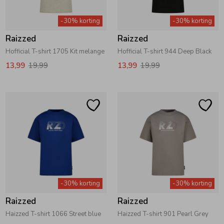
Zwemkleding
Zwemkleding
Cadeaubonnen
Winterjassen
Zwemvesten & Zwembandjes
Winterjassen
-30% korting
-30% korting
Raizzed
Raizzed
Jassen
Jassen
Haaraccessoires
Zomerjassen
Zomerjassen
Hofficial T-shirt 1705 Kit melange
Hofficial T-shirt 944 Deep Black
13,99
19,99
13,99
19,99
Vesten
Vesten
Kledingaccessoires
Overhemden
Overhemden
Babyaccessoires
Colberts & Gilets
Jurken
Verzorgingsproducten
Boxpakjes
Rokken & Skorts
Beenmode
-30% korting
-30% korting
Raizzed
Raizzed
Rompers
Jumpsuits
Winteraccessoires
Haizzed T-shirt 1066 Street blue
Haizzed T-shirt 901 Pearl Grey