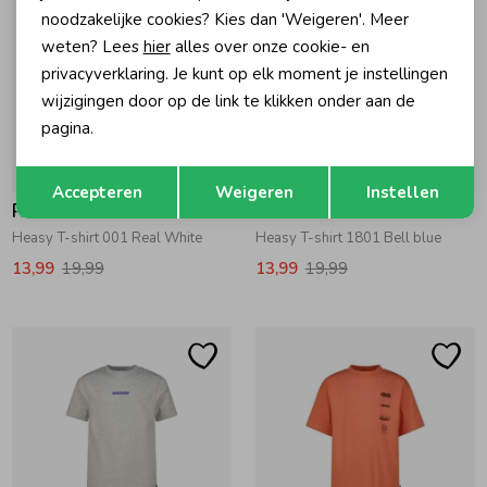
noodzakelijke cookies? Kies dan 'Weigeren'. Meer
weten? Lees
hier
alles over onze cookie- en
privacyverklaring. Je kunt op elk moment je instellingen
wijzigingen door op de link te klikken onder aan de
pagina.
Opslaan
-30% korting
-30% korting
Terug
Accepteren
Weigeren
Instellen
Raizzed
Raizzed
Heasy T-shirt 001 Real White
Heasy T-shirt 1801 Bell blue
13,99
19,99
13,99
19,99