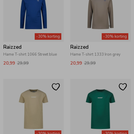
Zomeraccessoires
Kledingaccessoires
-30% korting
-30% korting
Raizzed
Raizzed
Beenmode
Hame T-shirt 1066 Street blue
Hame T-shirt 1333 Iron grey
20,99
29,99
20,99
29,99
Winteraccessoires
-30% korting
-30% korting