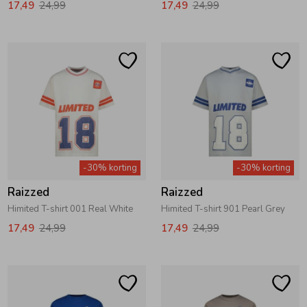
17,49
24,99
17,49
24,99
Ondergoed
Blouses
Regenkleding &-laarzen
Blazers & Gilets
Zomeraccessoires
Leggings
Kledingaccessoires
Boxpakjes
-30% korting
-30% korting
Raizzed
Raizzed
Beenmode
Rompers
Himited T-shirt 001 Real White
Himited T-shirt 901 Pearl Grey
17,49
24,99
17,49
24,99
Ondergoed
Regenkleding &-laarzen