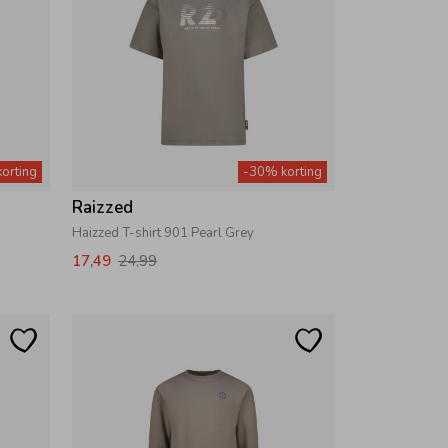
orting
-30% korting
Raizzed
Haizzed T-shirt 901 Pearl Grey
17,49
24,99