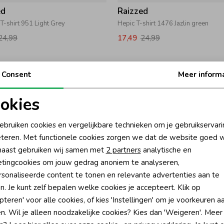
ed
Raizzed
-shirt 951 Light Grey
Hepic T-shirt 1476 Jazlin green
24,99
17,49
24,99
Consent
Meer inform
okies
oodzakelijke cookies
Personalisatie cookies
ebruiken cookies en vergelijkbare technieken om je gebruikservari
teren. Met functionele cookies zorgen we dat de website goed w
nalytische cookies
Marketing cookies
aast gebruiken wij samen met
2 partners
analytische en
tingcookies om jouw gedrag anoniem te analyseren,
sonaliseerde content te tonen en relevante advertenties aan te
-30% korting
-30% k
n. Je kunt zelf bepalen welke cookies je accepteert. Klik op
pteren' voor alle cookies, of kies 'Instellingen' om je voorkeuren a
ed
Raizzed
n. Wil je alleen noodzakelijke cookies? Kies dan 'Weigeren'. Meer
 T-shirt 1475 Cool lime
Happens T-shirt 078 Almond white