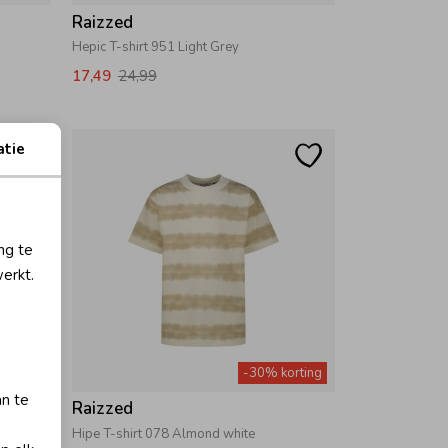
Raizzed
Hepic T-shirt 951 Light Grey
17,49
24,99
atie
ng te
erkt.
orting
-30% korting
an te
Raizzed
Hipe T-shirt 078 Almond white