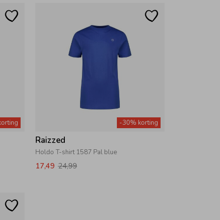
orting
-30% korting
Raizzed
Holdo T-shirt 1587 Pal blue
17,49
24,99