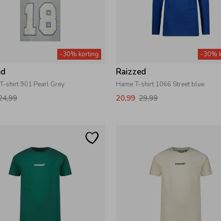
-30% korting
-30% k
ed
Raizzed
T-shirt 901 Pearl Grey
Hame T-shirt 1066 Street blue
24,99
20,99
29,99