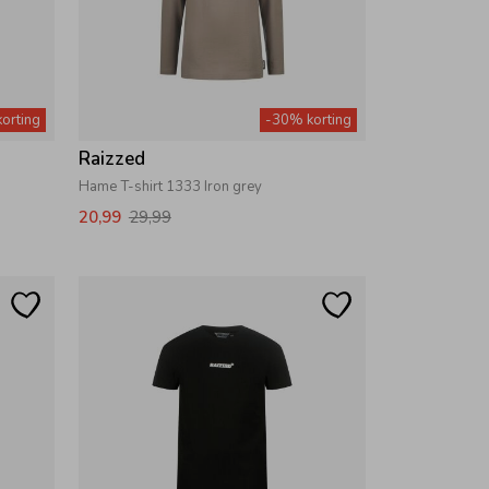
orting
-30% korting
Raizzed
Hame T-shirt 1333 Iron grey
20,99
29,99