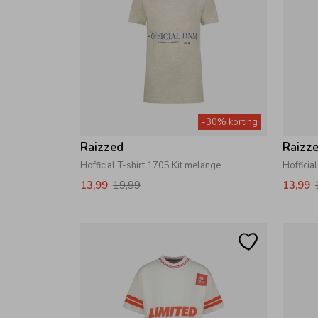
-30% korting
Raizzed
Raizz
Hofficial T-shirt 1705 Kit melange
Hofficia
13,99
19,99
13,99