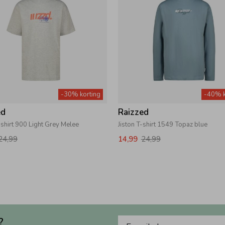
-30% korting
-40% k
ed
Raizzed
shirt 900 Light Grey Melee
Jiston T-shirt 1549 Topaz blue
24,99
14,99
24,99
?