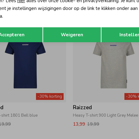
n? Lees
hier
alles over onze cookie- en privacyverklaring. Je kunt 
24,99
17,49
24,99
t je instellingen wijzigingen door op de link te klikken onder aan
a.
Opslaan
Terug
Accepteren
Weigeren
Instelle
-30% korting
-30% k
ed
Raizzed
shirt 1801 Bell blue
Heasy T-shirt 900 Light Grey Melee
19,99
13,99
19,99