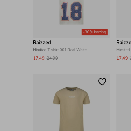
-30% korting
Raizzed
Raizz
Himited T-shirt 001 Real White
Himited 
17,49
24,99
17,49