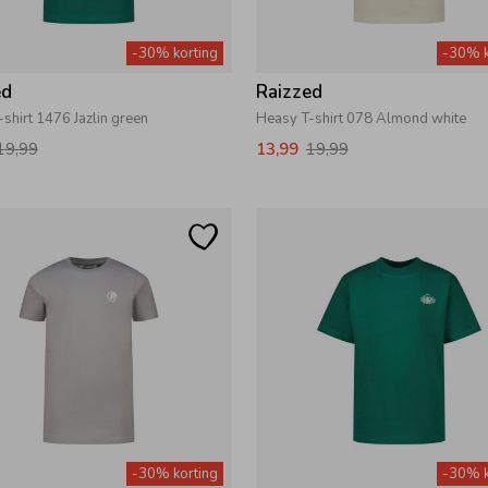
-30% korting
-30% k
ed
Raizzed
shirt 1476 Jazlin green
Heasy T-shirt 078 Almond white
19,99
13,99
19,99
-30% korting
-30% k