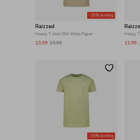
-30% korting
Raizzed
Raizz
Heasy T-shirt 056 White Paper
Heasy T-
13,99
19,99
13,99
-30% korting