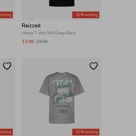
orting
-30% korting
Raizzed
Heasy T-shirt 944 Deep Black
13,99
19,99
orting
-30% korting