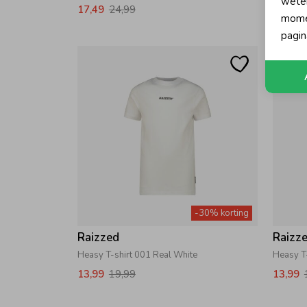
wete
17,49
24,99
17,49
momen
pagin
-30% korting
Raizzed
Raizz
Heasy T-shirt 001 Real White
Heasy T-
13,99
19,99
13,99