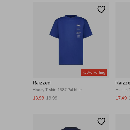
-30% korting
Raizzed
Raizz
Hoday T-shirt 1587 Pal blue
Hunlim T
13,99
19,99
17,49