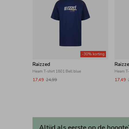
-30% korting
Raizzed
Raizz
Heam T-shirt 1801 Bell blue
Heam T-
17,49
24,99
17,49
Altijd als eerste op de hoogte