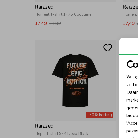
Raizzed
Raizz
Homent T-shirt 1475 Cool lime
Homent T
17,49
24,99
17,49
Co
N
Wij g
verbe
A
Daarn
marke
geper
-30% korting
biede
'Acce
Raizzed
Raizz
passe
Hepic T-shirt 944 Deep Black
Happens