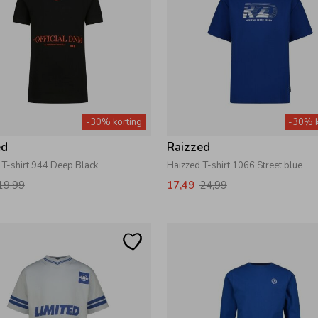
-30% korting
-30% k
ed
Raizzed
l T-shirt 944 Deep Black
Haizzed T-shirt 1066 Street blue
19,99
17,49
24,99