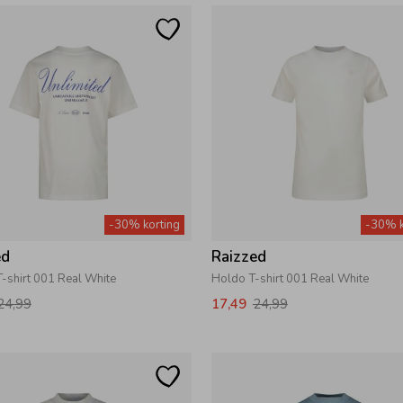
-30% korting
-30% k
ed
Raizzed
-shirt 001 Real White
Holdo T-shirt 001 Real White
24,99
17,49
24,99