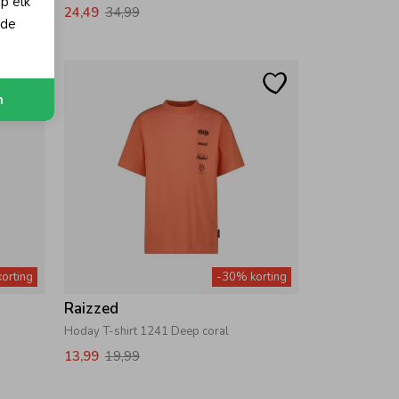
op elk
24,49
34,99
 de
n
orting
-30% korting
Raizzed
Hoday T-shirt 1241 Deep coral
13,99
19,99