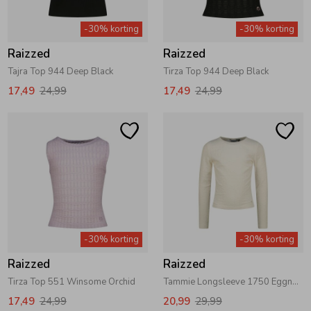
Zwemkleding
Zwemkleding
Cadeaubonnen
Winterjassen
Zwemvesten & Zwembandjes
Winterjassen
-30% korting
-30% korting
Raizzed
Raizzed
Jassen
Jassen
Haaraccessoires
Zomerjassen
Zomerjassen
Tajra Top 944 Deep Black
Tirza Top 944 Deep Black
17,49
24,99
17,49
24,99
Vesten
Vesten
Kledingaccessoires
Overhemden
Overhemden
Babyaccessoires
Colberts & Gilets
Jurken
Verzorgingsproducten
-30% korting
-30% korting
Boxpakjes
Rokken & Skorts
Beenmode
Raizzed
Raizzed
Tirza Top 551 Winsome Orchid
Tammie Longsleeve 1750 Eggnog
Rompers
Jumpsuits
Winteraccessoires
17,49
24,99
20,99
29,99