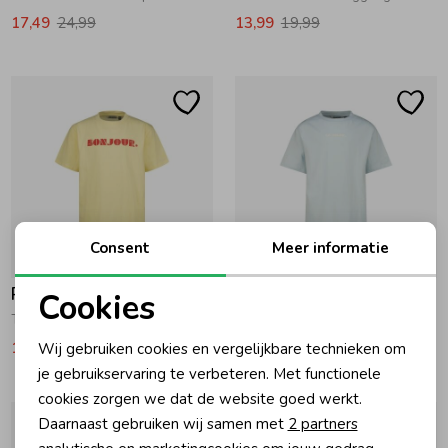
17,49
24,99
13,99
19,99
Consent
Meer informatie
-30% korting
-30% korting
Raizzed
Raizzed
Cookies
Tarla T-shirt 376 Anise flower
Tarla T-shirt 1556 Ballad Blue
Noodzakelijke cookies
13,99
19,99
13,99
19,99
Wij gebruiken cookies en vergelijkbare technieken om
Personalisatie cookies
je gebruikservaring te verbeteren. Met functionele
cookies zorgen we dat de website goed werkt.
Analytische cookies
Daarnaast gebruiken wij samen met
2 partners
Marketing cookies