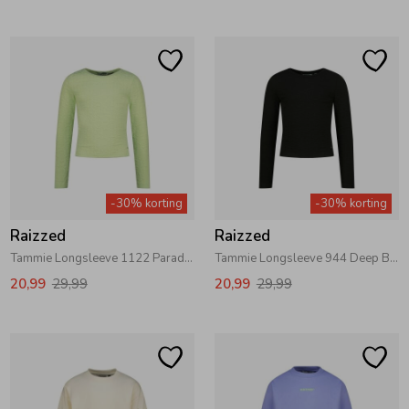
Ondergoed
Blouses
Regenkleding &-laarzen
Blazers & Gilets
Zomeraccessoires
Leggings
-30% korting
-30% korting
Kledingaccessoires
Boxpakjes
Raizzed
Raizzed
Tammie Longsleeve 1122 Paradise green
Tammie Longsleeve 944 Deep Black
Beenmode
Rompers
20,99
29,99
20,99
29,99
Ondergoed
Regenkleding &-laarzen