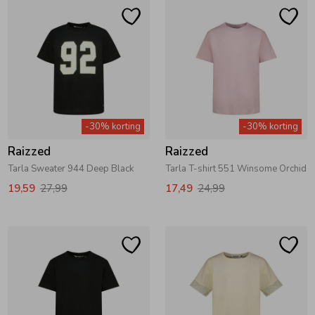
-30% korting
-30% korting
Raizzed
Raizzed
Tarla Sweater 944 Deep Black
Tarla T-shirt 551 Winsome Orchid
19,59
27,99
17,49
24,99