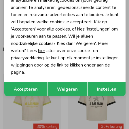
analytische en marketingcookies om jouw gedrag
anoniem te analyseren, gepersonaliseerde content te
tonen en relevante advertenties aan te bieden. Je kunt
zelf bepalen welke cookies je accepteert. Klik op
'Accepteren' voor alle cookies, of kies 'Instellingen' om
je voorkeuren aan te passen. Wil je alleen
-30% korting
-30% korting
noodzakelijke cookies? Kies dan 'Weigeren'. Meer
Raizzed
Raizzed
weten? Lees
hier
alles over onze cookie- en
Taila T-shirt 796 Tannin
Tamara T-shirt 944 Deep Black
privacyverklaring. Je kunt op elk moment je instellingen
19,59
27,99
24,49
34,99
wijzigingen door op de link te klikken onder aan de
pagina.
Opslaan
Terug
Accepteren
Weigeren
Instellen
-30% korting
-30% korting