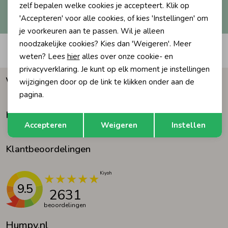
Hoe we met je data omgaan? Bekijk dit in onze
zelf bepalen welke cookies je accepteert. Klik op
privacyverklaring.
'Accepteren' voor alle cookies, of kies 'Instellingen' om
Ondergoed
Blouses
je voorkeuren aan te passen. Wil je alleen
noodzakelijke cookies? Kies dan 'Weigeren'. Meer
Automatisch sparen voor korting
Regenkleding &-laarzen
Blazers & Gilets
weten? Lees
hier
alles over onze cookie- en
privacyverklaring. Je kunt op elk moment je instellingen
Waarom Humpy?
wijzigingen door op de link te klikken onder aan de
Zomeraccessoires
Leggings
pagina.
Klantenservice
Opslaan
Terug
Kledingaccessoires
Boxpakjes
Accepteren
Weigeren
Instellen
Klantbeoordelingen
Beenmode
Rompers
Ondergoed
9.5
2631
beoordelingen
Regenkleding &-laarzen
Humpy.nl