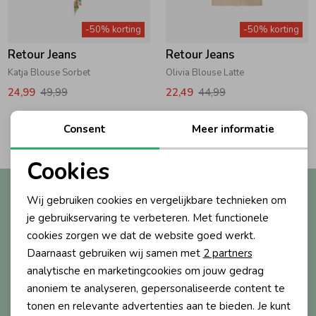
Zwemkleding
Zwemkleding
Cadeaubonnen
Winterjassen
Zwemvesten & Zwembandjes
Winterjassen
-50% korting
-50% korting
Retour Jeans
Retour Jeans
Jassen
Jassen
Haaraccessoires
Zomerjassen
Zomerjassen
Katja Blouse Sorbet
Olivia Blouse Latte
24,99
49,99
22,49
44,99
Vesten
Vesten
Kledingaccessoires
2
Consent
Meer informatie
Filters
Overhemden
Overhemden
Babyaccessoires
Cookies
Noodzakelijke cookies
Altijd als eerste op de hoogte?
Wij gebruiken cookies en vergelijkbare technieken om
Colberts & Gilets
Jurken
Verzorgingsproducten
Personalisatie cookies
Ontvang nieuwe collecties, exclusieve acties én direct
je gebruikservaring te verbeteren. Met functionele
10% korting* op je eerste bestelling.
cookies zorgen we dat de website goed werkt.
Analytische cookies
Boxpakjes
Rokken & Skorts
Beenmode
Daarnaast gebruiken wij samen met
2 partners
Marketing cookies
analytische en marketingcookies om jouw gedrag
anoniem te analyseren, gepersonaliseerde content te
Aanmelden
Rompers
Jumpsuits
Winteraccessoires
tonen en relevante advertenties aan te bieden. Je kunt