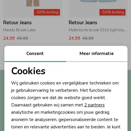
Zwemkleding
Zwemkleding
Cadeaubonnen
Winterjassen
Zwemvesten & Zwembandjes
Winterjassen
-50% korting
-50% korting
Retour Jeans
Retour Jeans
Jassen
Jassen
Haaraccessoires
Zomerjassen
Zomerjassen
Maddy Broek Latte
Mette korte broek 5010 light blue denim
24,99
49,99
24,99
49,99
Vesten
Vesten
Kledingaccessoires
2
Consent
Meer informatie
Filters
Overhemden
Overhemden
Babyaccessoires
Cookies
Noodzakelijke cookies
Altijd als eerste op de hoogte?
Wij gebruiken cookies en vergelijkbare technieken om
Colberts & Gilets
Jurken
Verzorgingsproducten
Personalisatie cookies
Ontvang nieuwe collecties, exclusieve acties én direct
je gebruikservaring te verbeteren. Met functionele
10% korting* op je eerste bestelling.
cookies zorgen we dat de website goed werkt.
Analytische cookies
Boxpakjes
Rokken & Skorts
Beenmode
Daarnaast gebruiken wij samen met
2 partners
Marketing cookies
analytische en marketingcookies om jouw gedrag
anoniem te analyseren, gepersonaliseerde content te
Aanmelden
Rompers
Jumpsuits
Winteraccessoires
tonen en relevante advertenties aan te bieden. Je kunt