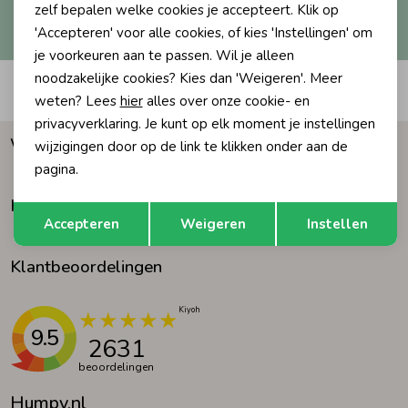
Hoe we met je data omgaan? Bekijk dit in onze
zelf bepalen welke cookies je accepteert. Klik op
privacyverklaring.
'Accepteren' voor alle cookies, of kies 'Instellingen' om
Ondergoed
Blouses
je voorkeuren aan te passen. Wil je alleen
noodzakelijke cookies? Kies dan 'Weigeren'. Meer
Automatisch sparen voor korting
Regenkleding &-laarzen
Blazers & Gilets
weten? Lees
hier
alles over onze cookie- en
privacyverklaring. Je kunt op elk moment je instellingen
Waarom Humpy?
wijzigingen door op de link te klikken onder aan de
Zomeraccessoires
Leggings
pagina.
Klantenservice
Opslaan
Terug
Kledingaccessoires
Boxpakjes
Accepteren
Weigeren
Instellen
Klantbeoordelingen
Beenmode
Rompers
Ondergoed
9.5
2631
beoordelingen
Regenkleding &-laarzen
Humpy.nl