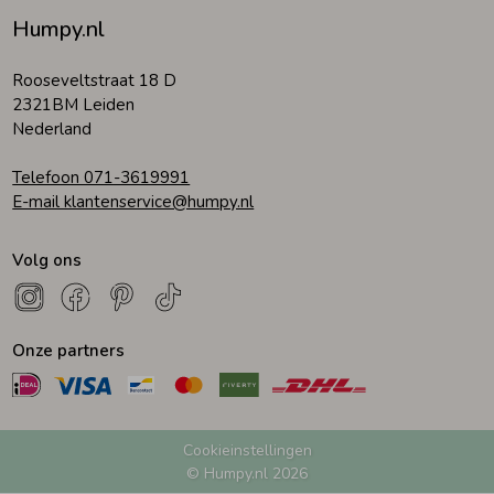
Humpy.nl
Zomeraccessoires
Rooseveltstraat 18 D
2321BM Leiden
Kledingaccessoires
Nederland
Telefoon 071-3619991
Beenmode
E-mail klantenservice@humpy.nl
Volg ons
Winteraccessoires
Onze partners
Cookieinstellingen
© Humpy.nl 2026