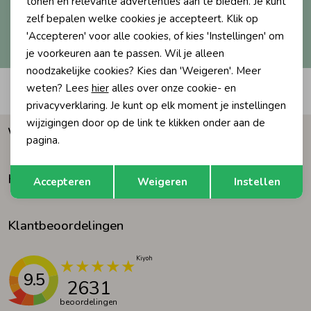
tonen en relevante advertenties aan te bieden. Je kunt
zelf bepalen welke cookies je accepteert. Klik op
Ondergoed
Blouses
Hoe we met je data omgaan? Bekijk dit in onze
'Accepteren' voor alle cookies, of kies 'Instellingen' om
privacyverklaring.
je voorkeuren aan te passen. Wil je alleen
noodzakelijke cookies? Kies dan 'Weigeren'. Meer
Regenkleding &-laarzen
Blazers & Gilets
weten? Lees
hier
alles over onze cookie- en
Automatisch sparen voor korting
privacyverklaring. Je kunt op elk moment je instellingen
Zomeraccessoires
Leggings
wijzigingen door op de link te klikken onder aan de
Waarom Humpy?
pagina.
Kledingaccessoires
Boxpakjes
Opslaan
Terug
Klantenservice
Accepteren
Weigeren
Instellen
Beenmode
Rompers
Klantbeoordelingen
Ondergoed
9.5
2631
Regenkleding &-laarzen
beoordelingen