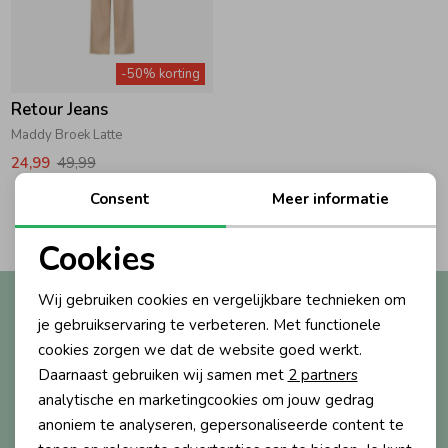
Zwemkleding
Zwemkleding
Cadeaubonnen
Winterjassen
Zwemvesten & Zwembandjes
Winterjassen
-50% korting
Jassen
Jassen
Haaraccessoires
Zomerjassen
Zomerjassen
Retour Jeans
Maddy Broek Latte
Vesten
Vesten
Kledingaccessoires
24,99
49,99
Consent
Meer informatie
2
Filters
Overhemden
Overhemden
Babyaccessoires
Cookies
Noodzakelijke cookies
Colberts & Gilets
Jurken
Verzorgingsproducten
Wij gebruiken cookies en vergelijkbare technieken om
Altijd als eerste op de hoogte?
Personalisatie cookies
je gebruikservaring te verbeteren. Met functionele
Ontvang nieuwe collecties, exclusieve acties én direct
cookies zorgen we dat de website goed werkt.
10% korting* op je eerste bestelling.
Boxpakjes
Rokken & Skorts
Beenmode
Analytische cookies
Daarnaast gebruiken wij samen met
2 partners
Marketing cookies
analytische en marketingcookies om jouw gedrag
Rompers
Jumpsuits
Winteraccessoires
anoniem te analyseren, gepersonaliseerde content te
Aanmelden