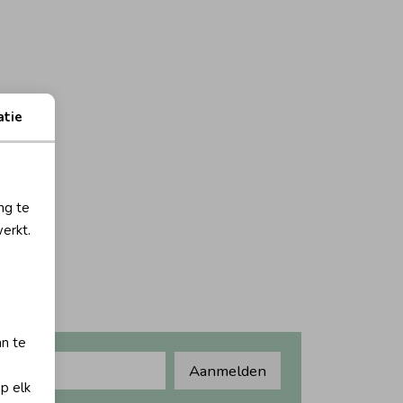
atie
ng te
erkt.
an te
Aanmelden
op elk