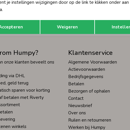
t je instellingen wijzigingen door op de link te klikken onder aan
Hoe we met je data omgaan? Bek
a.
Opslaan
Terug
tisch sparen voor korting
Wij scoren een 9,4 op
Accepteren
Weigeren
Instelle
rom Humpy?
Klantenservice
n onze klanten beveelt ons
Algemene Voorwaarden
Actievoorwaarden
ding via DHL
Bedrijfsgegevens
ed, geld terug
Betalen
tisch sparen voor korting
Bezorgen of ophalen
af betalen met Riverty
Contact
ssortiment
Nieuwsbrief
betalen
Over ons
levering
Ruilen en retourneren
tenen winkels
Werken bij Humpy