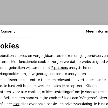
Consent
Meer inform
okies
oodzakelijke cookies
Personalisatie cookies
ebruiken cookies en vergelijkbare technieken om je gebruikservari
teren. Met functionele cookies zorgen we dat de website goed w
nalytische cookies
Marketing cookies
aast gebruiken wij samen met
2 partners
analytische en
tingcookies om jouw gedrag anoniem te analyseren,
sonaliseerde content te tonen en relevante advertenties aan te
n. Je kunt zelf bepalen welke cookies je accepteert. Klik op
pteren' voor alle cookies, of kies 'Instellingen' om je voorkeuren a
?
n. Wil je alleen noodzakelijke cookies? Kies dan 'Weigeren'. Meer
n? Lees
hier
alles over onze cookie- en privacyverklaring. Je kunt 
én direct 10% korting* op je