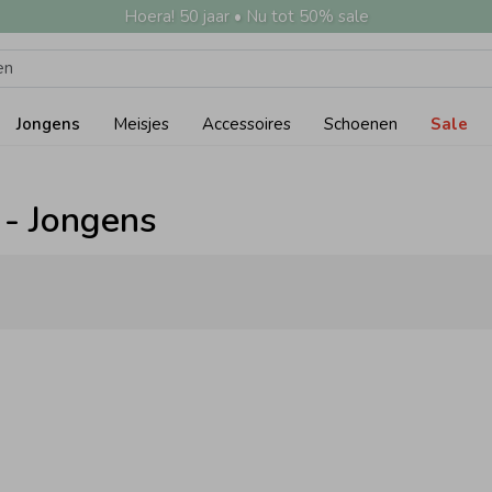
Hoera! 50 jaar • Nu tot 50% sale
Jongens
Meisjes
Accessoires
Schoenen
Sale
 - Jongens