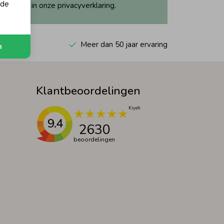
 de
ijk dit in onze privacyverklaring.
 Kiyoh
Meer dan 50 jaar ervaring
n
Klantbeoordelingen
9.4
2630
beoordelingen