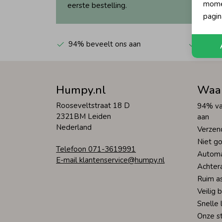
momen
eerste bestelling.
pagin
94% beveelt ons aan
Automa
Humpy.nl
Waa
Rooseveltstraat 18 D
94% va
2321BM Leiden
aan
Nederland
Verzen
Niet go
Telefoon 071-3619991
Automa
E-mail klantenservice@humpy.nl
Achter
Ruim a
Veilig 
Snelle 
Onze s