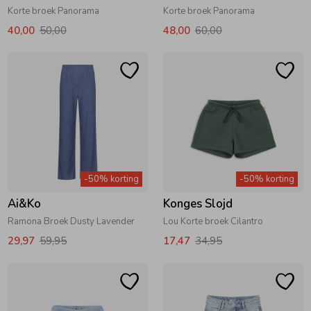
Korte broek Panorama
Korte broek Panorama
40,00
50,00
48,00
60,00
-50% korting
-50% korting
Ai&Ko
Konges Slojd
Ramona Broek Dusty Lavender
Lou Korte broek Cilantro
29,97
59,95
17,47
34,95