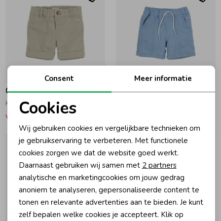
-30% korting
-30% korting
Consent
Meer informatie
Gymp
Gymp
Cookies
Korte broek Gabriel GN Green
Shorts Lauren LB Light Blue
Noodzakelijke cookies
Vanaf 38,47
Vanaf 30,07
Wij gebruiken cookies en vergelijkbare technieken om
Personalisatie cookies
je gebruikservaring te verbeteren. Met functionele
cookies zorgen we dat de website goed werkt.
Analytische cookies
Daarnaast gebruiken wij samen met
2 partners
Marketing cookies
analytische en marketingcookies om jouw gedrag
anoniem te analyseren, gepersonaliseerde content te
tonen en relevante advertenties aan te bieden. Je kunt
zelf bepalen welke cookies je accepteert. Klik op