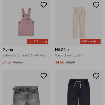
-30% korting
-50% korting
Gymp
Nik&Nik
Salopette Bonard RD-OW Red - Off White
Weva Broek 2555 Kit
34,97
49,95
34,50
69,00