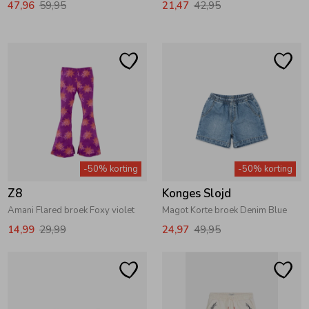
47,96
59,95
21,47
42,95
Ondergoed
Blouses
Regenkleding &-laarzen
Blazers & Gilets
Zomeraccessoires
Leggings
Kledingaccessoires
Boxpakjes
-50% korting
-50% korting
Z8
Konges Slojd
Beenmode
Rompers
Amani Flared broek Foxy violet
Magot Korte broek Denim Blue
14,99
29,99
24,97
49,95
Ondergoed
Regenkleding &-laarzen