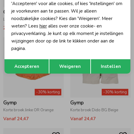
-30% korting
-30% korting
'Accepteren' voor alle cookies, of kies 'Instellingen' om
je voorkeuren aan te passen. Wil je alleen
Gymp
Gymp
noodzakelijke cookies? Kies dan 'Weigeren'. Meer
Luierbroekje Appa OW Off White
Korte broek Artemis LR Light Pink
weten? Lees
hier
alles over onze cookie- en
20,27
28,95
Vanaf 20,97
privacyverklaring. Je kunt op elk moment je instellingen
wijzigingen door op de link te klikken onder aan de
pagina.
Opslaan
Terug
Accepteren
Weigeren
Instellen
-30% korting
-30% korting
Gymp
Gymp
Korte broek Jinke OR Orange
Korte broek Dido BG Beige
Vanaf 24,47
Vanaf 24,47