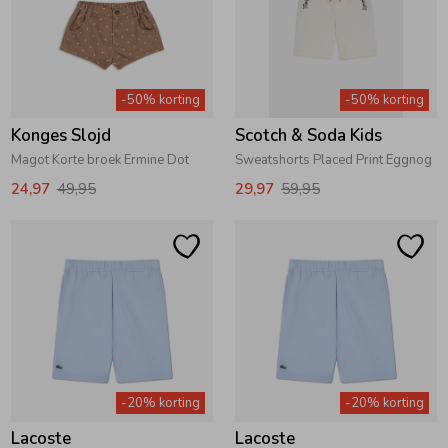
Zomeraccessoires
-50% korting
-50% korting
Kledingaccessoires
Konges Slojd
Scotch & Soda Kids
Magot Korte broek Ermine Dot
Sweatshorts Placed Print Eggnog
Beenmode
24,97
49,95
29,97
59,95
Winteraccessoires
-20% korting
-20% korting
Lacoste
Lacoste