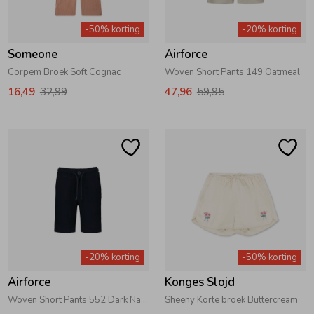
Zwemkleding
Zwemkleding
Cadeaubonnen
Winterjassen
Zwemvesten & Zwembandjes
Winterjassen
-50% korting
-20% korting
Someone
Airforce
Jassen
Jassen
Haaraccessoires
Zomerjassen
Zomerjassen
Corpem Broek Soft Cognac
Woven Short Pants 149 Oatmeal
16,49
32,99
47,96
59,95
Vesten
Vesten
Kledingaccessoires
Overhemden
Overhemden
Babyaccessoires
Colberts & Gilets
Jurken
Verzorgingsproducten
Boxpakjes
Rokken & Skorts
Beenmode
-20% korting
-50% korting
Airforce
Konges Slojd
Rompers
Jumpsuits
Winteraccessoires
Woven Short Pants 552 Dark Navy Blue
Sheeny Korte broek Buttercream