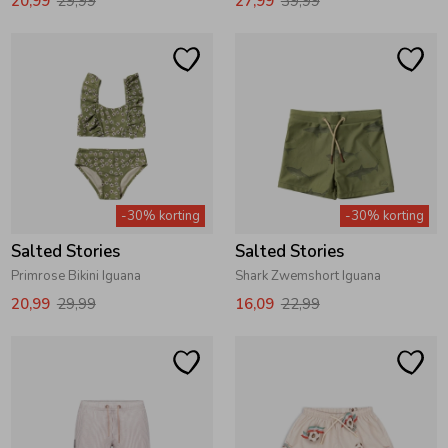
20,99
29,99
27,99
39,99
Ondergoed
Blouses
Regenkleding &-laarzen
Blazers & Gilets
Zomeraccessoires
Leggings
-30% korting
-30% korting
Kledingaccessoires
Boxpakjes
Salted Stories
Salted Stories
Primrose Bikini Iguana
Shark Zwemshort Iguana
Beenmode
Rompers
20,99
29,99
16,09
22,99
Ondergoed
Regenkleding &-laarzen