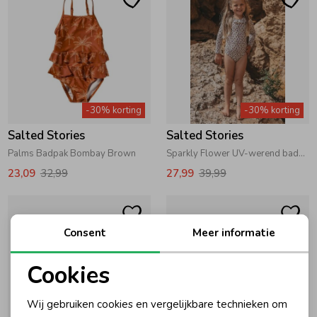
-30% korting
-30% korting
Salted Stories
Salted Stories
Palms Badpak Bombay Brown
Sparkly Flower UV-werend badpak Bombay Brown
23,09
32,99
27,99
39,99
Consent
Meer informatie
Cookies
Noodzakelijke cookies
Wij gebruiken cookies en vergelijkbare technieken om
Personalisatie cookies