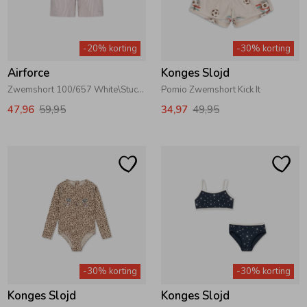
Zomeraccessoires
-20% korting
-30% korting
Airforce
Konges Slojd
Kledingaccessoires
Zwemshort 100/657 White\Stucco
Pomio Zwemshort Kick It
47,96
59,95
34,97
49,95
Beenmode
Winteraccessoires
-30% korting
-30% korting
Konges Slojd
Konges Slojd