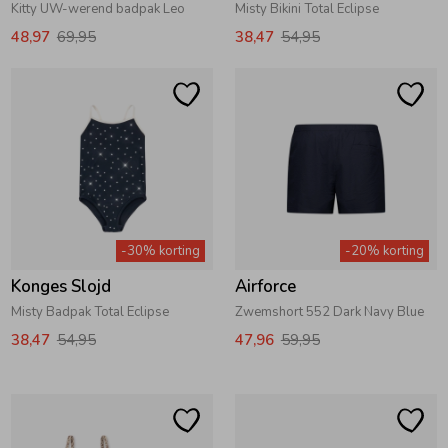
Kitty UW-werend badpak Leo
Misty Bikini Total Eclipse
48,97
69,95
38,47
54,95
-30% korting
-20% korting
Konges Slojd
Airforce
Misty Badpak Total Eclipse
Zwemshort 552 Dark Navy Blue
38,47
54,95
47,96
59,95