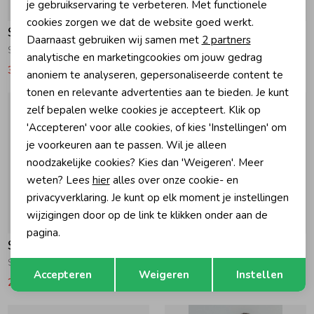
je gebruikservaring te verbeteren. Met functionele
-30% korting
-30% korting
cookies zorgen we dat de website goed werkt.
Analytische cookies
Salted Stories
Salted Stories
Daarnaast gebruiken wij samen met
2 partners
Sparkly Flower UV-werende zwemset Bombay Brown
Palms Waterschoenen Bombay Brown
Marketing cookies
analytische en marketingcookies om jouw gedrag
31,49
44,99
13,99
19,99
anoniem te analyseren, gepersonaliseerde content te
tonen en relevante advertenties aan te bieden. Je kunt
zelf bepalen welke cookies je accepteert. Klik op
'Accepteren' voor alle cookies, of kies 'Instellingen' om
je voorkeuren aan te passen. Wil je alleen
noodzakelijke cookies? Kies dan 'Weigeren'. Meer
weten? Lees
hier
alles over onze cookie- en
privacyverklaring. Je kunt op elk moment je instellingen
wijzigingen door op de link te klikken onder aan de
-30% korting
-30% korting
pagina.
Salted Stories
Salted Stories
Opslaan
Terug
Solid UV-werend zwemshirt Bombay Brown
Wide Stripe UV-werend zwempak Iguana
Accepteren
Weigeren
Instellen
20,99
29,99
26,59
37,99