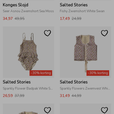
Konges Slojd
Salted Stories
Seer Asnou Zwemshort Sea Moss
Fishy Zwemshort White Swan
34,97
49,95
17,49
24,99
-30% korting
-30% korting
Salted Stories
Salted Stories
Sparkly Flower Badpak White Swan
Sparkly Flowers Zwemvest White Swan
26,59
37,99
31,49
44,99