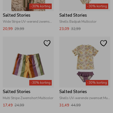
-30% korting
-30% korting
Salted Stories
Salted Stories
Wide Stripe UV-werend zwemshirt Iguana
Shells Badpak Multicolor
20,99
29,99
23,09
32,99
-30% korting
-30% korting
Salted Stories
Salted Stories
Multi Stripe Zwemshort Multicolor
Shells UV-werende zwemset Multicolor
17,49
24,99
31,49
44,99