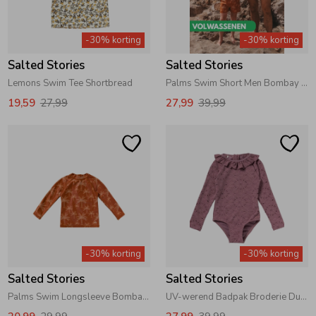
Zwemkleding
Zwemkleding
Cadeaubonnen
Winterjassen
Zwemvesten & Zwembandjes
Winterjassen
-30% korting
-30% korting
Salted Stories
Salted Stories
Jassen
Jassen
Haaraccessoires
Zomerjassen
Zomerjassen
Lemons Swim Tee Shortbread
Palms Swim Short Men Bombay Brown
19,59
27,99
27,99
39,99
Vesten
Vesten
Kledingaccessoires
Overhemden
Overhemden
Babyaccessoires
Colberts & Gilets
Jurken
Verzorgingsproducten
Boxpakjes
Rokken & Skorts
Beenmode
-30% korting
-30% korting
Salted Stories
Salted Stories
Rompers
Jumpsuits
Winteraccessoires
Palms Swim Longsleeve Bombay Brown
UV-werend Badpak Broderie Dusky Orchid