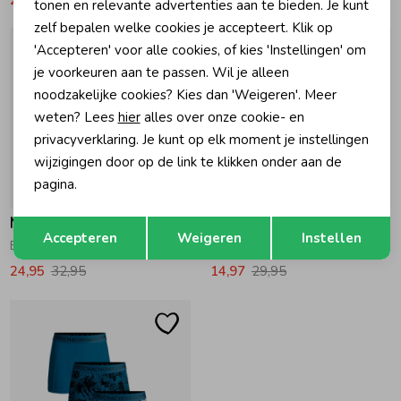
tonen en relevante advertenties aan te bieden. Je kunt
zelf bepalen welke cookies je accepteert. Klik op
'Accepteren' voor alle cookies, of kies 'Instellingen' om
je voorkeuren aan te passen. Wil je alleen
noodzakelijke cookies? Kies dan 'Weigeren'. Meer
weten? Lees
hier
alles over onze cookie- en
privacyverklaring. Je kunt op elk moment je instellingen
wijzigingen door op de link te klikken onder aan de
pagina.
Nu ? 24,95
-50% korting
Opslaan
Muchachomalo
Minymo
Terug
Accepteren
Weigeren
Instellen
Boys 3-Pack Boxershorts Print/Print/Blue
Ondergoed set 778 Dark Navy
24,95
32,95
14,97
29,95