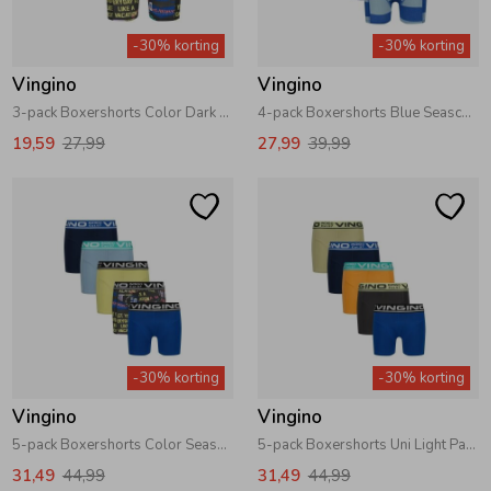
Zwemkleding
Zwemkleding
Cadeaubonnen
Winterjassen
Zwemvesten & Zwembandjes
Winterjassen
-30% korting
-30% korting
Vingino
Vingino
Jassen
Jassen
Haaraccessoires
Zomerjassen
Zomerjassen
3-pack Boxershorts Color Dark Blue
4-pack Boxershorts Blue Seascape Blue
19,59
27,99
27,99
39,99
Vesten
Vesten
Kledingaccessoires
Overhemden
Overhemden
Babyaccessoires
Colberts & Gilets
Jurken
Verzorgingsproducten
-30% korting
-30% korting
Boxpakjes
Rokken & Skorts
Beenmode
Vingino
Vingino
5-pack Boxershorts Color Seascape Blue
5-pack Boxershorts Uni Light Papaya Orange
Rompers
Jumpsuits
Winteraccessoires
31,49
44,99
31,49
44,99