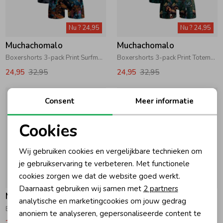
Zomeraccessoires
Nu ? 24,95
Nu ? 24,95
Muchachomalo
Muchachomalo
Kledingaccessoires
Boxershorts 3-pack Print Surfmonkey Print/Print/Blue
Boxershorts 3-pack Print Totemhorse Print/Print/Green
24,95
32,95
24,95
32,95
Beenmode
Consent
Meer informatie
Winteraccessoires
Cookies
Noodzakelijke cookies
Wij gebruiken cookies en vergelijkbare technieken om
Personalisatie cookies
je gebruikservaring te verbeteren. Met functionele
cookies zorgen we dat de website goed werkt.
Nu ? 24,95
Nu ? 24,95
Analytische cookies
Daarnaast gebruiken wij samen met
2 partners
Muchachomalo
Muchachomalo
Marketing cookies
analytische en marketingcookies om jouw gedrag
Boxershorts 3-pack Print Turtle Print/Print/Black
Boys 3-Pack Boxershorts Print/Print/Black
anoniem te analyseren, gepersonaliseerde content te
24,95
32,95
24,95
32,95