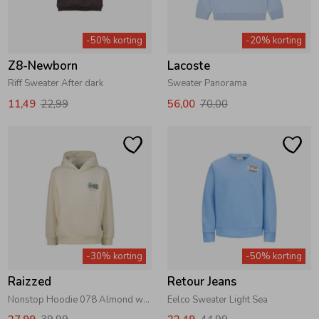
-50% korting
-20% korting
Z8-Newborn
Lacoste
Riff Sweater After dark
Sweater Panorama
11,49
22,99
56,00
70,00
-30% korting
-50% korting
Raizzed
Retour Jeans
Nonstop Hoodie 078 Almond white
Eelco Sweater Light Sea