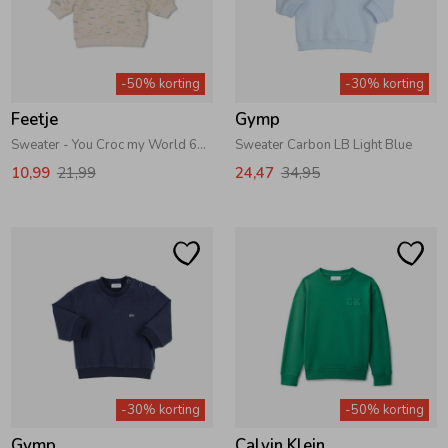
-50% korting
-30% korting
Feetje
Gymp
Sweater - You Croc my World 610 Offwhite melange
Sweater Carbon LB Light Blue
10,99
21,99
24,47
34,95
-30% korting
-50% korting
Gymp
Calvin Klein