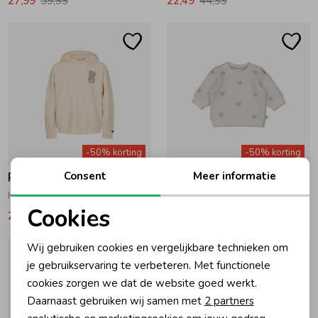
27,99
39,99
22,49
44,99
-50% korting
-50% korting
Consent
Meer informatie
Retour Jeans
Feetje
Hugo Sweater Kit
Sweater embroidery - Honey Bear 600 Offwhite
Cookies
29,99
59,99
12,49
24,99
Noodzakelijke cookies
Wij gebruiken cookies en vergelijkbare technieken om
Personalisatie cookies
je gebruikservaring te verbeteren. Met functionele
cookies zorgen we dat de website goed werkt.
Analytische cookies
Daarnaast gebruiken wij samen met
2 partners
Marketing cookies