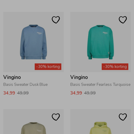
Ondergoed
Blouses
Regenkleding &-laarzen
Blazers & Gilets
Zomeraccessoires
Leggings
-30% korting
-30% korting
Kledingaccessoires
Boxpakjes
Vingino
Vingino
Basis Sweater Dusk Blue
Basis Sweater Fearless Turquoise
Beenmode
Rompers
34,99
49,99
34,99
49,99
Ondergoed
Regenkleding &-laarzen