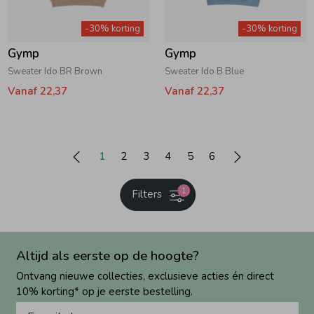
-30% korting
-30% korting
Gymp
Gymp
Sweater Ido BR Brown
Sweater Ido B Blue
Vanaf 22,37
Vanaf 22,37
1
2
3
4
5
6
1
Filters
Altijd als eerste op de hoogte?
Ontvang nieuwe collecties, exclusieve acties én direct
10% korting* op je eerste bestelling.