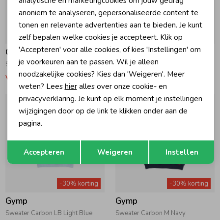
analytische en marketingcookies om jouw gedrag
anoniem te analyseren, gepersonaliseerde content te
tonen en relevante advertenties aan te bieden. Je kunt
-30% korting
-30% korting
zelf bepalen welke cookies je accepteert. Klik op
'Accepteren' voor alle cookies, of kies 'Instellingen' om
Gymp
Gymp
je voorkeuren aan te passen. Wil je alleen
Sweater Hibbo GSCHINE Grey Melange
Sweater Hibbo GSCHINE Grey Melange
noodzakelijke cookies? Kies dan 'Weigeren'. Meer
Vanaf 27,97
Vanaf 27,97
weten? Lees
hier
alles over onze cookie- en
privacyverklaring. Je kunt op elk moment je instellingen
wijzigingen door op de link te klikken onder aan de
pagina.
Opslaan
Terug
Accepteren
Weigeren
Instellen
-30% korting
-30% korting
Gymp
Gymp
Sweater Carbon LB Light Blue
Sweater Carbon M Navy