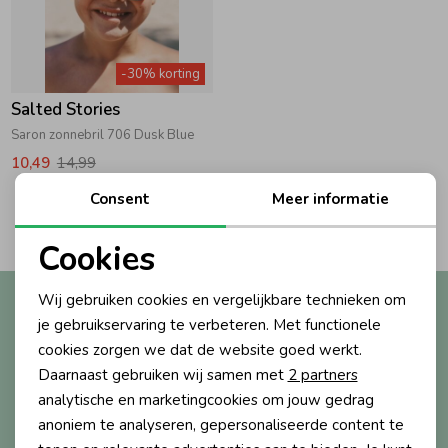
Zwemkleding
Zwemkleding
Cadeaubonnen
Winterjassen
Zwemvesten & Zwembandjes
Winterjassen
-30% korting
Jassen
Jassen
Haaraccessoires
Zomerjassen
Zomerjassen
Salted Stories
Saron zonnebril 706 Dusk Blue
Vesten
Vesten
Kledingaccessoires
10,49
14,99
Consent
Meer informatie
2
Filters
Overhemden
Overhemden
Babyaccessoires
Cookies
Noodzakelijke cookies
Colberts & Gilets
Jurken
Verzorgingsproducten
Wij gebruiken cookies en vergelijkbare technieken om
Altijd als eerste op de hoogte?
Personalisatie cookies
je gebruikservaring te verbeteren. Met functionele
Ontvang nieuwe collecties, exclusieve acties én direct
cookies zorgen we dat de website goed werkt.
10% korting* op je eerste bestelling.
Boxpakjes
Rokken & Skorts
Beenmode
Analytische cookies
Daarnaast gebruiken wij samen met
2 partners
Marketing cookies
analytische en marketingcookies om jouw gedrag
Rompers
Jumpsuits
Winteraccessoires
anoniem te analyseren, gepersonaliseerde content te
Aanmelden