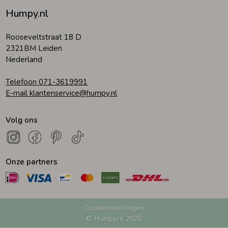
Humpy.nl
Zomeraccessoires
Rooseveltstraat 18 D
2321BM Leiden
Kledingaccessoires
Nederland
Telefoon 071-3619991
Beenmode
E-mail klantenservice@humpy.nl
Volg ons
Winteraccessoires
Onze partners
Cookieinstellingen
© Humpy.nl 2026