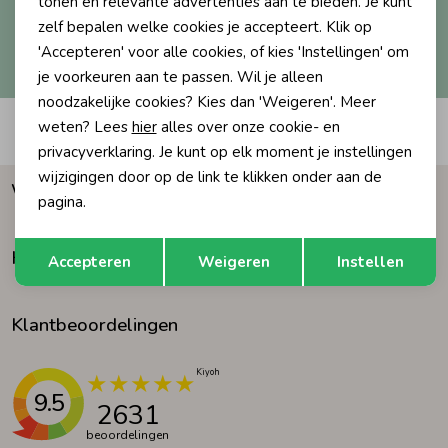
tonen en relevante advertenties aan te bieden. Je kunt
zelf bepalen welke cookies je accepteert. Klik op
Ondergoed
Blouses
Hoe we met je data omgaan? Bekijk dit in onze
'Accepteren' voor alle cookies, of kies 'Instellingen' om
privacyverklaring.
je voorkeuren aan te passen. Wil je alleen
noodzakelijke cookies? Kies dan 'Weigeren'. Meer
Regenkleding &-laarzen
Blazers & Gilets
weten? Lees
hier
alles over onze cookie- en
Automatisch sparen voor korting
privacyverklaring. Je kunt op elk moment je instellingen
Zomeraccessoires
Leggings
wijzigingen door op de link te klikken onder aan de
Waarom Humpy?
pagina.
Kledingaccessoires
Boxpakjes
Opslaan
Terug
Klantenservice
Accepteren
Weigeren
Instellen
Beenmode
Rompers
Klantbeoordelingen
Ondergoed
9.5
2631
Regenkleding &-laarzen
beoordelingen