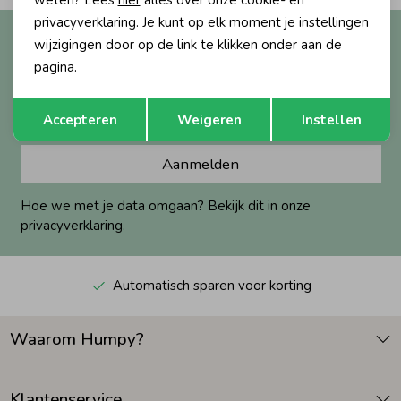
privacyverklaring. Je kunt op elk moment je instellingen
Altijd als eerste op de hoogte?
Zomeraccessoires
wijzigingen door op de link te klikken onder aan de
Ontvang nieuwe collecties, exclusieve acties én direct
pagina.
10% korting* op je eerste bestelling.
Kledingaccessoires
Opslaan
Terug
Accepteren
Weigeren
Instellen
Beenmode
Aanmelden
Hoe we met je data omgaan? Bekijk dit in onze
Winteraccessoires
privacyverklaring.
Automatisch sparen voor korting
Waarom Humpy?
Klantenservice