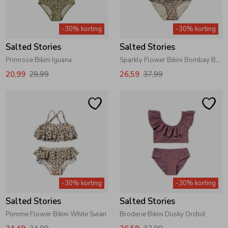
Zwemkleding
Zwemkleding
Cadeaubonnen
Winterjassen
Zwemvesten & Zwembandjes
Winterjassen
-30% korting
-30% korting
Salted Stories
Salted Stories
Jassen
Jassen
Haaraccessoires
Zomerjassen
Zomerjassen
Primrose Bikini Iguana
Sparkly Flower Bikini Bombay Brown
20,99
29,99
26,59
37,99
Vesten
Vesten
Kledingaccessoires
Overhemden
Overhemden
Babyaccessoires
Colberts & Gilets
Jurken
Verzorgingsproducten
Boxpakjes
Rokken & Skorts
Beenmode
-30% korting
-30% korting
Salted Stories
Salted Stories
Rompers
Jumpsuits
Winteraccessoires
Pomme Flower Bikini White Swan
Broderie Bikini Dusky Orchid