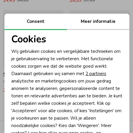
24,49
34,99
26,59
37,99
Ondergoed
Blouses
Consent
Meer informatie
Regenkleding &-laarzen
Blazers & Gilets
Cookies
Noodzakelijke cookies
Zomeraccessoires
Leggings
Wij gebruiken cookies en vergelijkbare technieken om
Personalisatie cookies
je gebruikservaring te verbeteren. Met functionele
-30% korting
-30% korting
cookies zorgen we dat de website goed werkt.
Analytische cookies
Kledingaccessoires
Boxpakjes
Daarnaast gebruiken wij samen met
2 partners
Salted Stories
Salted Stories
Marketing cookies
analytische en marketingcookies om jouw gedrag
Glitter Crinkle Bikini Iguana
Anglaise Bikini 071 Shortbread
anoniem te analyseren, gepersonaliseerde content te
Beenmode
Rompers
24,49
34,99
24,49
34,99
tonen en relevante advertenties aan te bieden. Je kunt
zelf bepalen welke cookies je accepteert. Klik op
2
Filters
Ondergoed
'Accepteren' voor alle cookies, of kies 'Instellingen' om
je voorkeuren aan te passen. Wil je alleen
noodzakelijke cookies? Kies dan 'Weigeren'. Meer
Regenkleding &-laarzen
weten? Lees
hier
alles over onze cookie- en