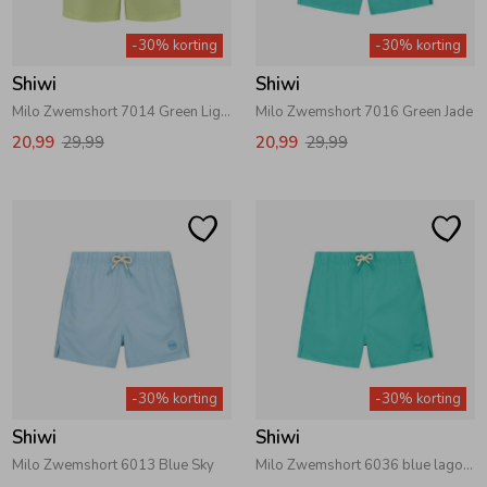
Zwemkleding
Zwemkleding
Cadeaubonnen
Winterjassen
Zwemvesten & Zwembandjes
Winterjassen
-30% korting
-30% korting
Shiwi
Shiwi
Jassen
Jassen
Haaraccessoires
Zomerjassen
Zomerjassen
Milo Zwemshort 7014 Green Light Lime
Milo Zwemshort 7016 Green Jade
20,99
29,99
20,99
29,99
Vesten
Vesten
Kledingaccessoires
Overhemden
Overhemden
Babyaccessoires
Colberts & Gilets
Jurken
Verzorgingsproducten
Boxpakjes
Rokken & Skorts
Beenmode
-30% korting
-30% korting
Shiwi
Shiwi
Rompers
Jumpsuits
Winteraccessoires
Milo Zwemshort 6013 Blue Sky
Milo Zwemshort 6036 blue lagoon