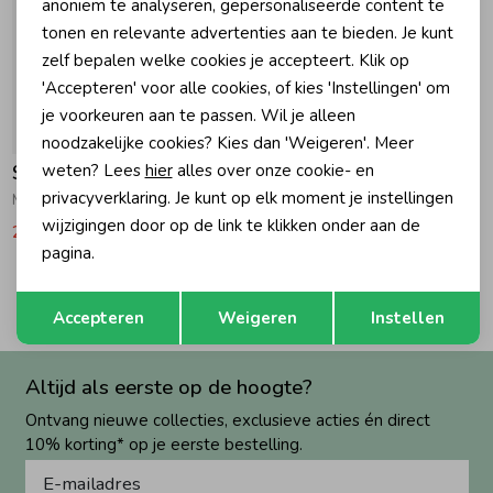
anoniem te analyseren, gepersonaliseerde content te
tonen en relevante advertenties aan te bieden. Je kunt
Zomeraccessoires
zelf bepalen welke cookies je accepteert. Klik op
'Accepteren' voor alle cookies, of kies 'Instellingen' om
je voorkeuren aan te passen. Wil je alleen
Kledingaccessoires
-30% korting
noodzakelijke cookies? Kies dan 'Weigeren'. Meer
weten? Lees
hier
alles over onze cookie- en
Shiwi
Beenmode
privacyverklaring. Je kunt op elk moment je instellingen
Milo Zwemshort 7742 Green Jade Sketched Coral
wijzigingen door op de link te klikken onder aan de
24,49
34,99
pagina.
Winteraccessoires
2
Filters
Opslaan
Terug
Accepteren
Weigeren
Instellen
Altijd als eerste op de hoogte?
Ontvang nieuwe collecties, exclusieve acties én direct
10% korting* op je eerste bestelling.