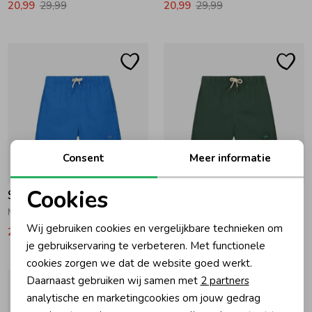
20,99
29,99
20,99
29,99
Ondergoed
Blouses
Regenkleding &-laarzen
Blazers & Gilets
Zomeraccessoires
Leggings
Consent
Meer informatie
Kledingaccessoires
Boxpakjes
-30% korting
-30% korting
Cookies
Shiwi
Shiwi
Beenmode
Rompers
Noodzakelijke cookies
Milo Zwemshort 6037 blue kobalt
Milo Zwemshort 7034 Green Leaf
Wij gebruiken cookies en vergelijkbare technieken om
20,99
29,99
20,99
29,99
Personalisatie cookies
je gebruikservaring te verbeteren. Met functionele
Ondergoed
cookies zorgen we dat de website goed werkt.
Analytische cookies
Daarnaast gebruiken wij samen met
2 partners
Marketing cookies
analytische en marketingcookies om jouw gedrag
Regenkleding &-laarzen