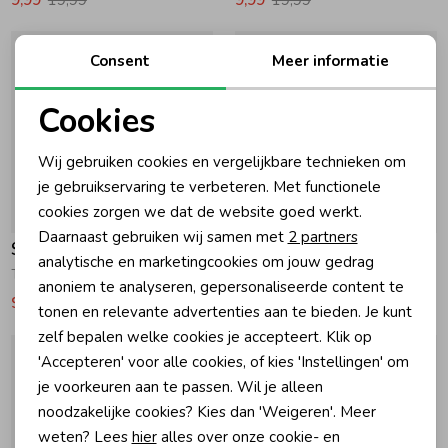
Consent
Meer informatie
Cookies
Noodzakelijke cookies
Wij gebruiken cookies en vergelijkbare technieken om
Personalisatie cookies
je gebruikservaring te verbeteren. Met functionele
cookies zorgen we dat de website goed werkt.
-50% korting
-50% korting
Analytische cookies
Daarnaast gebruiken wij samen met
2 partners
Sturdy
Sturdy
Marketing cookies
analytische en marketingcookies om jouw gedrag
T-shirt AOP - Desert Fiesta 330 Army
T-shirt oversized - Desert Fiesta 330 Army
anoniem te analyseren, gepersonaliseerde content te
9,99
19,99
9,99
19,99
tonen en relevante advertenties aan te bieden. Je kunt
zelf bepalen welke cookies je accepteert. Klik op
'Accepteren' voor alle cookies, of kies 'Instellingen' om
je voorkeuren aan te passen. Wil je alleen
noodzakelijke cookies? Kies dan 'Weigeren'. Meer
weten? Lees
hier
alles over onze cookie- en