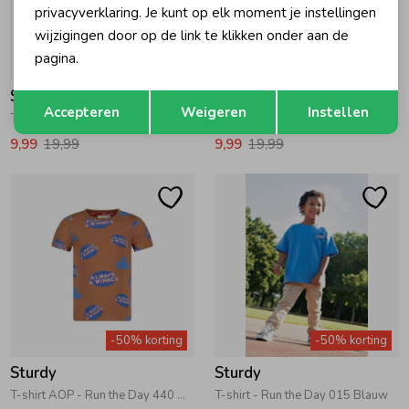
privacyverklaring. Je kunt op elk moment je instellingen
wijzigingen door op de link te klikken onder aan de
pagina.
-50% korting
-50% korting
Sturdy
Sturdy
Opslaan
Terug
Accepteren
Weigeren
Instellen
T-shirt AOP - Run the Day 600 Offwhite
T-shirt - Run the Day 600 Offwhite
9,99
19,99
9,99
19,99
-50% korting
-50% korting
Sturdy
Sturdy
T-shirt AOP - Run the Day 440 Hazelnoot
T-shirt - Run the Day 015 Blauw