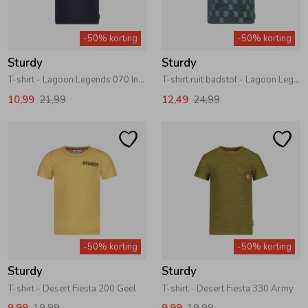
Zomeraccessoires
-50% korting
-50% korting
Sturdy
Sturdy
Kledingaccessoires
T-shirt - Lagoon Legends 070 Indigo
T-shirt ruit badstof - Lagoon Legends 080 Petrol
10,99
21,99
12,49
24,99
Beenmode
Winteraccessoires
-50% korting
-50% korting
Sturdy
Sturdy
T-shirt - Desert Fiesta 200 Geel
T-shirt - Desert Fiesta 330 Army
9,99
19,99
9,99
19,99