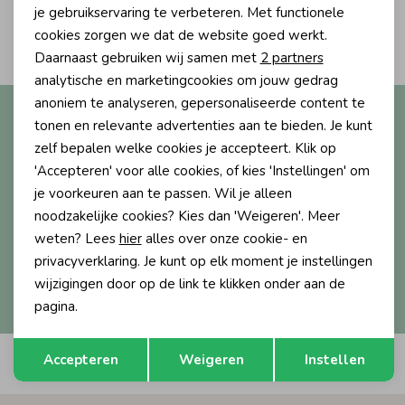
Personalisatie cookies
je gebruikservaring te verbeteren. Met functionele
2
Ondergoed
Blouses
cookies zorgen we dat de website goed werkt.
Filters
Analytische cookies
Daarnaast gebruiken wij samen met
2 partners
Marketing cookies
analytische en marketingcookies om jouw gedrag
Regenkleding &-laarzen
Blazers & Gilets
anoniem te analyseren, gepersonaliseerde content te
Altijd als eerste op de hoogte?
tonen en relevante advertenties aan te bieden. Je kunt
Ontvang nieuwe collecties, exclusieve acties én direct
zelf bepalen welke cookies je accepteert. Klik op
Zomeraccessoires
Leggings
10% korting* op je eerste bestelling.
'Accepteren' voor alle cookies, of kies 'Instellingen' om
je voorkeuren aan te passen. Wil je alleen
Kledingaccessoires
Boxpakjes
noodzakelijke cookies? Kies dan 'Weigeren'. Meer
weten? Lees
hier
alles over onze cookie- en
Aanmelden
privacyverklaring. Je kunt op elk moment je instellingen
Beenmode
Rompers
wijzigingen door op de link te klikken onder aan de
Hoe we met je data omgaan? Bekijk dit in onze
privacyverklaring.
pagina.
Ondergoed
Opslaan
Terug
Accepteren
Weigeren
Instellen
Automatisch sparen voor korting
Regenkleding &-laarzen