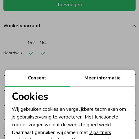
Toevoegen
Ondergoed
Blouses
Winkelvoorraad
Regenkleding &-laarzen
Blazers & Gilets
152
164
Zomeraccessoires
Leggings
Noordwijk
Kledingaccessoires
Boxpakjes
Kenmerken
Consent
Meer informatie
Betalen
Beenmode
Rompers
Cookies
Noodzakelijke cookies
Bezorgen of ophalen
Wij gebruiken cookies en vergelijkbare technieken om
Ondergoed
Personalisatie cookies
je gebruikservaring te verbeteren. Met functionele
Ruilen en retouren
cookies zorgen we dat de website goed werkt.
Analytische cookies
Daarnaast gebruiken wij samen met
2 partners
Regenkleding &-laarzen
Gerelateerde producten