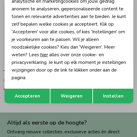
Marketing cookies
analytische en marketingcookies om jouw gedrag
anoniem te analyseren, gepersonaliseerde content te
Zomeraccessoires
tonen en relevante advertenties aan te bieden. Je kunt
zelf bepalen welke cookies je accepteert. Klik op
'Accepteren' voor alle cookies, of kies 'Instellingen' om
Kledingaccessoires
je voorkeuren aan te passen. Wil je alleen
noodzakelijke cookies? Kies dan 'Weigeren'. Meer
Beenmode
weten? Lees
hier
alles over onze cookie- en
-50% korting
privacyverklaring. Je kunt op elk moment je instellingen
wijzigingen door op de link te klikken onder aan de
Tommy Hilfiger
Tommy Hilfiger
Winteraccessoires
pagina.
Overshirt Flower Aop 1A4 Floweraop
Overhemd Striped Star Sweet Blue Stripes
49,95
99,90
89,90
Opslaan
Terug
Accepteren
Weigeren
Instellen
Altijd als eerste op de hoogte?
Ontvang nieuwe collecties, exclusieve acties én direct