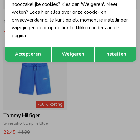
-50% korting
-50% korting
noodzakelijke cookies? Kies dan 'Weigeren'. Meer
weten? Lees
hier
alles over onze cookie- en
Tommy Hilfiger
Tommy Hilfiger
privacyverklaring. Je kunt op elk moment je instellingen
1985 Chino Short Classic Beige
1985 Chino Short Dark Blue
wijzigingen door op de link te klikken onder aan de
29,95
59,90
29,95
59,90
pagina.
Opslaan
Terug
Accepteren
Weigeren
Instellen
-50% korting
Tommy Hilfiger
Sweatshort Empire Blue
22,45
44,90