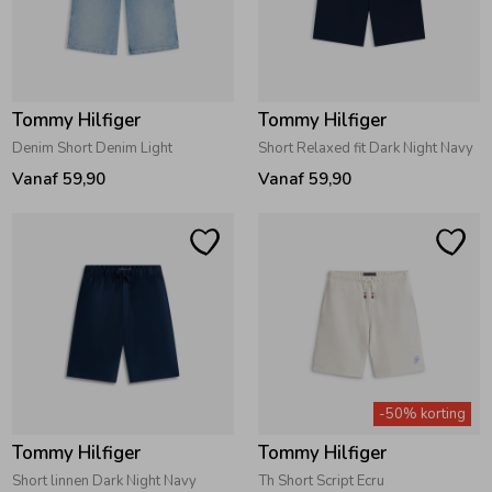
Zwemkleding
Zwemkleding
Cadeaubonnen
Winterjassen
Zwemvesten & Zwembandjes
Winterjassen
Jassen
Jassen
Haaraccessoires
Zomerjassen
Zomerjassen
Tommy Hilfiger
Tommy Hilfiger
Denim Short Denim Light
Short Relaxed fit Dark Night Navy
Vesten
Vesten
Kledingaccessoires
Vanaf 59,90
Vanaf 59,90
Overhemden
Overhemden
Babyaccessoires
Colberts & Gilets
Jurken
Verzorgingsproducten
Boxpakjes
Rokken & Skorts
Beenmode
-50% korting
Tommy Hilfiger
Tommy Hilfiger
Rompers
Jumpsuits
Winteraccessoires
Short linnen Dark Night Navy
Th Short Script Ecru