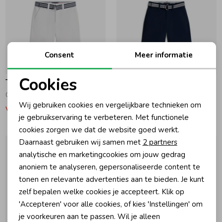
Zomeraccessoires
Kledingaccessoires
Consent
Meer informatie
-50% korting
-50% korting
Cookies
Tommy Hilfiger
Tommy Hilfiger
Beenmode
Noodzakelijke cookies
Chino korte broek met riem White
Chino korte broek met riem Dark Night Navy
Wij gebruiken cookies en vergelijkbare technieken om
Vanaf 32,45
Vanaf 32,45
Personalisatie cookies
je gebruikservaring te verbeteren. Met functionele
Winteraccessoires
cookies zorgen we dat de website goed werkt.
Analytische cookies
Daarnaast gebruiken wij samen met
2 partners
Marketing cookies
analytische en marketingcookies om jouw gedrag
anoniem te analyseren, gepersonaliseerde content te
tonen en relevante advertenties aan te bieden. Je kunt
zelf bepalen welke cookies je accepteert. Klik op
'Accepteren' voor alle cookies, of kies 'Instellingen' om
je voorkeuren aan te passen. Wil je alleen