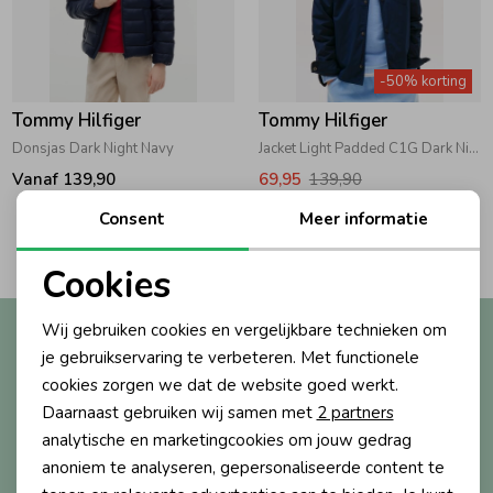
Zwemkleding
Zwemkleding
Cadeaubonnen
Winterjassen
Zwemvesten & Zwembandjes
Winterjassen
-50% korting
Jassen
Jassen
Haaraccessoires
Zomerjassen
Zomerjassen
Tommy Hilfiger
Tommy Hilfiger
Donsjas Dark Night Navy
Jacket Light Padded C1G Dark Night Navy
Vesten
Vesten
Kledingaccessoires
Vanaf 139,90
69,95
139,90
Consent
Meer informatie
2
Filters
Overhemden
Overhemden
Babyaccessoires
Cookies
Noodzakelijke cookies
Colberts & Gilets
Jurken
Verzorgingsproducten
Wij gebruiken cookies en vergelijkbare technieken om
Altijd als eerste op de hoogte?
Personalisatie cookies
je gebruikservaring te verbeteren. Met functionele
Ontvang nieuwe collecties, exclusieve acties én direct
cookies zorgen we dat de website goed werkt.
10% korting* op je eerste bestelling.
Boxpakjes
Rokken & Skorts
Beenmode
Analytische cookies
Daarnaast gebruiken wij samen met
2 partners
Marketing cookies
analytische en marketingcookies om jouw gedrag
Rompers
Jumpsuits
Winteraccessoires
anoniem te analyseren, gepersonaliseerde content te
Aanmelden