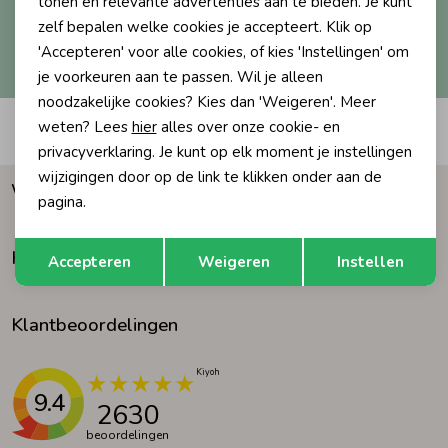
tonen en relevante advertenties aan te bieden. Je kunt
zelf bepalen welke cookies je accepteert. Klik op
Ondergoed
Blouses
Hoe we met je data omgaan? Bekijk dit in onze
'Accepteren' voor alle cookies, of kies 'Instellingen' om
privacyverklaring.
je voorkeuren aan te passen. Wil je alleen
noodzakelijke cookies? Kies dan 'Weigeren'. Meer
Regenkleding &-laarzen
Blazers & Gilets
weten? Lees
hier
alles over onze cookie- en
Automatisch sparen voor korting
privacyverklaring. Je kunt op elk moment je instellingen
Zomeraccessoires
Leggings
wijzigingen door op de link te klikken onder aan de
Waarom Humpy?
pagina.
Kledingaccessoires
Boxpakjes
Opslaan
Terug
Klantenservice
Accepteren
Weigeren
Instellen
Beenmode
Rompers
Klantbeoordelingen
Ondergoed
9.4
2630
Regenkleding &-laarzen
beoordelingen