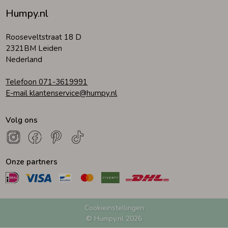
Humpy.nl
Zomeraccessoires
Rooseveltstraat 18 D
2321BM Leiden
Kledingaccessoires
Nederland
Telefoon 071-3619991
Beenmode
E-mail klantenservice@humpy.nl
Volg ons
Winteraccessoires
Onze partners
Cookieinstellingen
© Humpy.nl 2026