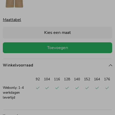
Ondergoed
Blouses
Maattabel
Regenkleding &-laarzen
Blazers & Gilets
Kies een maat
Zomeraccessoires
Leggings
Toevoegen
Kledingaccessoires
Boxpakjes
Winkelvoorraad
Beenmode
Rompers
92
104
116
128
140
152
164
176
Webonly: 1-4
werkdagen
Ondergoed
levertijd
Regenkleding &-laarzen