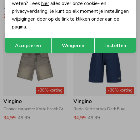
weten? Lees
hier
alles over onze cookie- en
Basis Korte broek Dark Blue
Conner carpenter Korte broek Tinted Mid Blue
privacyverklaring. Je kunt op elk moment je instellingen
24,49
34,99
34,99
49,99
wijzigingen door op de link te klikken onder aan de
pagina.
Opslaan
Terug
Accepteren
Weigeren
Instellen
-30% korting
-30% korting
Vingino
Vingino
Conner carpenter Korte broek Grey Vintage
Rodo Korte broek Dark Blue
34,99
49,99
34,99
49,99