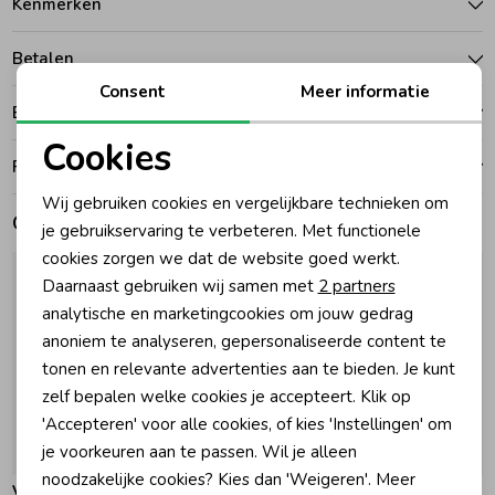
Kenmerken
Zomeraccessoires
Betalen
Consent
Meer informatie
Bezorgen of ophalen
Kledingaccessoires
Cookies
Ruilen en retouren
Noodzakelijke cookies
Beenmode
Wij gebruiken cookies en vergelijkbare technieken om
Gerelateerde producten
Personalisatie cookies
je gebruikservaring te verbeteren. Met functionele
cookies zorgen we dat de website goed werkt.
Winteraccessoires
Analytische cookies
Daarnaast gebruiken wij samen met
2 partners
Marketing cookies
analytische en marketingcookies om jouw gedrag
anoniem te analyseren, gepersonaliseerde content te
tonen en relevante advertenties aan te bieden. Je kunt
zelf bepalen welke cookies je accepteert. Klik op
'Accepteren' voor alle cookies, of kies 'Instellingen' om
je voorkeuren aan te passen. Wil je alleen
-30% korting
-30% korting
noodzakelijke cookies? Kies dan 'Weigeren'. Meer
Vingino
Vingino