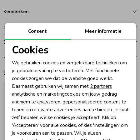
Kenmerken
Zomeraccessoires
Betalen
Consent
Meer informatie
Kledingaccessoires
Bezorgen of ophalen
Cookies
Beenmode
Noodzakelijke cookies
Ruilen en retouren
Wij gebruiken cookies en vergelijkbare technieken om
Personalisatie cookies
je gebruikservaring te verbeteren. Met functionele
Gerelateerde producten
Winteraccessoires
cookies zorgen we dat de website goed werkt.
Analytische cookies
Daarnaast gebruiken wij samen met
2 partners
Marketing cookies
analytische en marketingcookies om jouw gedrag
anoniem te analyseren, gepersonaliseerde content te
tonen en relevante advertenties aan te bieden. Je kunt
zelf bepalen welke cookies je accepteert. Klik op
'Accepteren' voor alle cookies, of kies 'Instellingen' om
je voorkeuren aan te passen. Wil je alleen
-30% korting
-30% korting