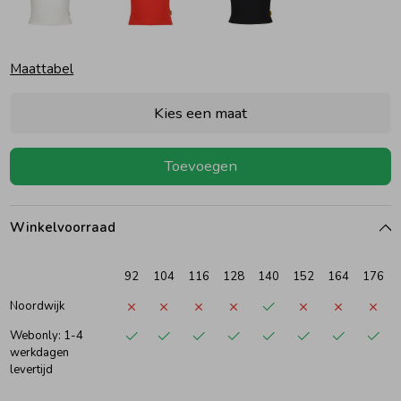
Ondergoed
Blouses
Maattabel
Regenkleding &-laarzen
Blazers & Gilets
Kies een maat
Zomeraccessoires
Leggings
Toevoegen
Kledingaccessoires
Boxpakjes
Winkelvoorraad
Beenmode
Rompers
92
104
116
128
140
152
164
176
Noordwijk
Ondergoed
Webonly: 1-4
werkdagen
levertijd
Regenkleding &-laarzen