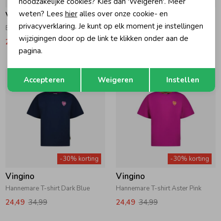
noodzakelijke cookies? Kies dan 'Weigeren'. Meer
weten? Lees
hier
alles over onze cookie- en
Vingino
Vingino
privacyverklaring. Je kunt op elk moment je instellingen
Basis T-shirt Breeze Red
Basis T-shirt Real White
wijzigingen door op de link te klikken onder aan de
20,99
29,99
17,49
24,99
pagina.
Opslaan
Terug
Accepteren
Weigeren
Instellen
-30% korting
-30% korting
Vingino
Vingino
Hannemare T-shirt Dark Blue
Hannemare T-shirt Aster Pink
24,49
34,99
24,49
34,99