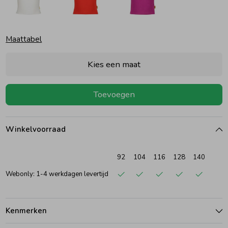
Ondergoed
Blouses
Maattabel
Regenkleding &-laarzen
Blazers & Gilets
Kies een maat
Zomeraccessoires
Leggings
Toevoegen
Kledingaccessoires
Boxpakjes
Winkelvoorraad
Beenmode
Rompers
92
104
116
128
140
Webonly: 1-4 werkdagen levertijd
Ondergoed
Kenmerken
Regenkleding &-laarzen