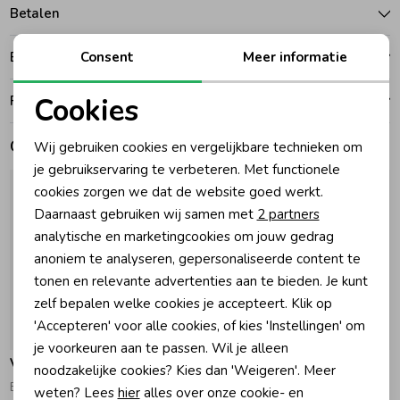
Betalen
Zomeraccessoires
Consent
Meer informatie
Bezorgen of ophalen
Kledingaccessoires
Cookies
Ruilen en retouren
Noodzakelijke cookies
Gerelateerde producten
Wij gebruiken cookies en vergelijkbare technieken om
Beenmode
Personalisatie cookies
je gebruikservaring te verbeteren. Met functionele
cookies zorgen we dat de website goed werkt.
Analytische cookies
Daarnaast gebruiken wij samen met
2 partners
Winteraccessoires
Marketing cookies
analytische en marketingcookies om jouw gedrag
anoniem te analyseren, gepersonaliseerde content te
tonen en relevante advertenties aan te bieden. Je kunt
zelf bepalen welke cookies je accepteert. Klik op
'Accepteren' voor alle cookies, of kies 'Instellingen' om
-30% korting
-30% korting
je voorkeuren aan te passen. Wil je alleen
Vingino
Vingino
noodzakelijke cookies? Kies dan 'Weigeren'. Meer
Basis T-shirt Breeze Red
Basis T-shirt Real White
weten? Lees
hier
alles over onze cookie- en