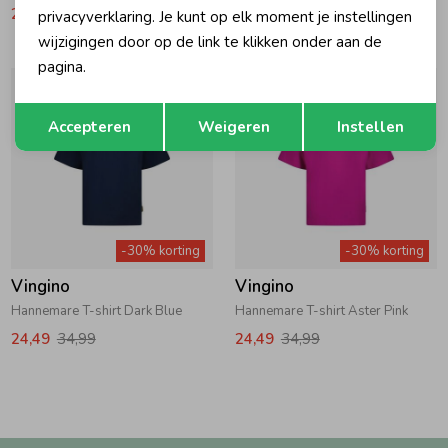
20,99
29,99
17,49
24,99
privacyverklaring. Je kunt op elk moment je instellingen
wijzigingen door op de link te klikken onder aan de
pagina.
Opslaan
Terug
Accepteren
Weigeren
Instellen
-30% korting
-30% korting
Vingino
Vingino
Hannemare T-shirt Dark Blue
Hannemare T-shirt Aster Pink
24,49
34,99
24,49
34,99