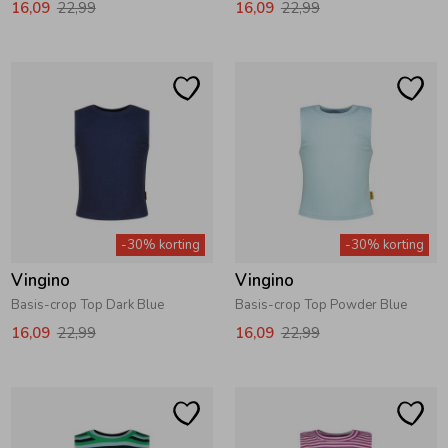
16,09
22,99
16,09
22,99
Ondergoed
Blouses
Regenkleding &-laarzen
Blazers & Gilets
Zomeraccessoires
Leggings
Kledingaccessoires
Boxpakjes
-30% korting
-30% korting
Vingino
Vingino
Beenmode
Rompers
Basis-crop Top Dark Blue
Basis-crop Top Powder Blue
16,09
22,99
16,09
22,99
Ondergoed
Regenkleding &-laarzen