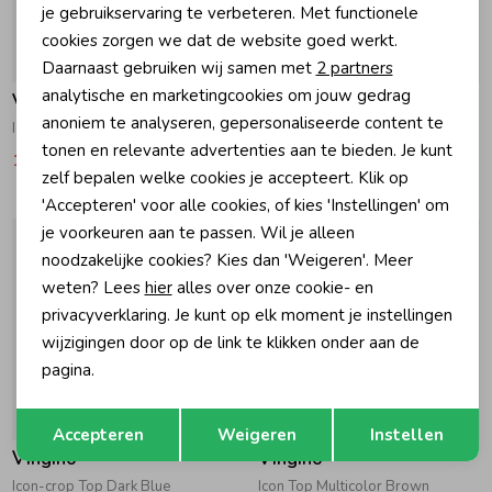
Personalisatie cookies
je gebruikservaring te verbeteren. Met functionele
cookies zorgen we dat de website goed werkt.
Analytische cookies
-30% korting
-30% korting
Daarnaast gebruiken wij samen met
2 partners
Marketing cookies
analytische en marketingcookies om jouw gedrag
Vingino
Vingino
anoniem te analyseren, gepersonaliseerde content te
Icon-crop Top Desert Flower
Icon-crop Top Goji Berry
tonen en relevante advertenties aan te bieden. Je kunt
12,59
17,99
12,59
17,99
zelf bepalen welke cookies je accepteert. Klik op
'Accepteren' voor alle cookies, of kies 'Instellingen' om
je voorkeuren aan te passen. Wil je alleen
noodzakelijke cookies? Kies dan 'Weigeren'. Meer
weten? Lees
hier
alles over onze cookie- en
privacyverklaring. Je kunt op elk moment je instellingen
wijzigingen door op de link te klikken onder aan de
pagina.
Opslaan
Terug
-30% korting
-30% korting
Accepteren
Weigeren
Instellen
Vingino
Vingino
Icon-crop Top Dark Blue
Icon Top Multicolor Brown