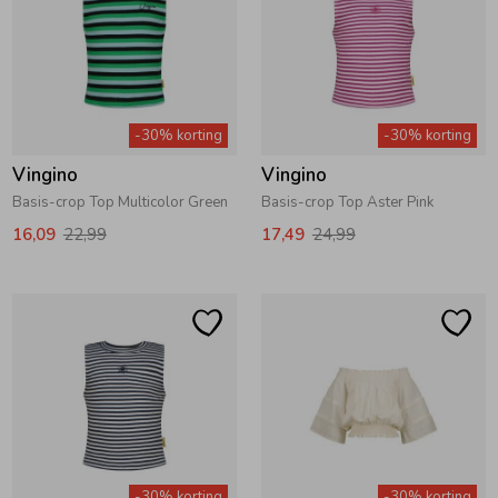
Zomeraccessoires
Kledingaccessoires
-30% korting
-30% korting
Vingino
Vingino
Beenmode
Basis-crop Top Multicolor Green
Basis-crop Top Aster Pink
16,09
22,99
17,49
24,99
Winteraccessoires
-30% korting
-30% korting