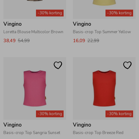
Zwemkleding
Zwemkleding
Cadeaubonnen
Winterjassen
Zwemvesten & Zwembandjes
Winterjassen
-30% korting
-30% korting
Vingino
Vingino
Jassen
Jassen
Haaraccessoires
Zomerjassen
Zomerjassen
Loretta Blouse Multicolor Brown
Basis-crop Top Summer Yellow
38,49
54,99
16,09
22,99
Vesten
Vesten
Kledingaccessoires
Overhemden
Overhemden
Babyaccessoires
Colberts & Gilets
Jurken
Verzorgingsproducten
Boxpakjes
Rokken & Skorts
Beenmode
-30% korting
-30% korting
Vingino
Vingino
Rompers
Jumpsuits
Winteraccessoires
Basis-crop Top Sangria Sunset
Basis-crop Top Breeze Red