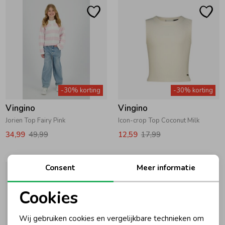
-30% korting
-30% korting
Vingino
Vingino
Jorien Top Fairy Pink
Icon-crop Top Coconut Milk
34,99
49,99
12,59
17,99
Consent
Meer informatie
Cookies
Noodzakelijke cookies
Wij gebruiken cookies en vergelijkbare technieken om