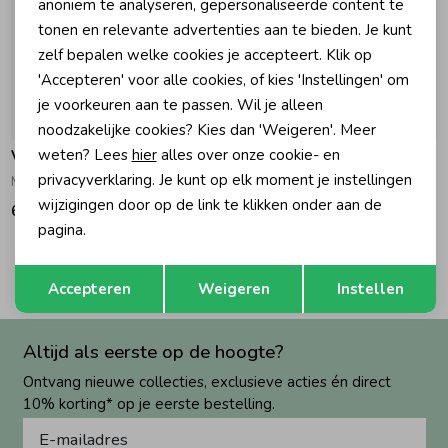
anoniem te analyseren, gepersonaliseerde content te
tonen en relevante advertenties aan te bieden. Je kunt
Zomeraccessoires
zelf bepalen welke cookies je accepteert. Klik op
'Accepteren' voor alle cookies, of kies 'Instellingen' om
je voorkeuren aan te passen. Wil je alleen
Kledingaccessoires
noodzakelijke cookies? Kies dan 'Weigeren'. Meer
weten? Lees
hier
alles over onze cookie- en
Vingino
Vingino
Beenmode
privacyverklaring. Je kunt op elk moment je instellingen
Mia Vest 021 Egg Shell
Mandie Vest 1260 Brandied Apricot
wijzigingen door op de link te klikken onder aan de
69,99
79,99
pagina.
Winteraccessoires
2
Filters
Opslaan
Terug
Accepteren
Weigeren
Instellen
Altijd als eerste op de hoogte?
Ontvang nieuwe collecties, exclusieve acties én direct
10% korting* op je eerste bestelling.