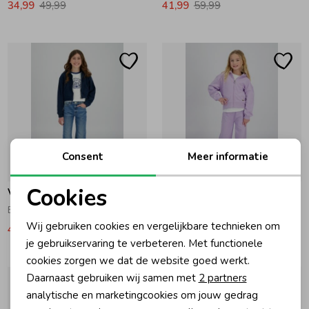
34,99
49,99
41,99
59,99
Ondergoed
Blouses
Regenkleding &-laarzen
Blazers & Gilets
Zomeraccessoires
Leggings
Consent
Meer informatie
Kledingaccessoires
Boxpakjes
-30% korting
Cookies
Vingino
Vingino
Beenmode
Rompers
Noodzakelijke cookies
Basis Hoodie Dark Blue
Myra Hoodie Purple lavendel
Wij gebruiken cookies en vergelijkbare technieken om
41,99
59,99
54,99
Personalisatie cookies
je gebruikservaring te verbeteren. Met functionele
Ondergoed
cookies zorgen we dat de website goed werkt.
Analytische cookies
Daarnaast gebruiken wij samen met
2 partners
Marketing cookies
analytische en marketingcookies om jouw gedrag
Regenkleding &-laarzen