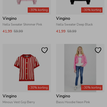
Zwemkleding
Zwemkleding
Cadeaubonnen
Winterjassen
Zwemvesten & Zwembandjes
Winterjassen
-30% korting
-30% korting
Vingino
Vingino
Jassen
Jassen
Haaraccessoires
Zomerjassen
Zomerjassen
Nella Sweater Shimmer Pink
Nella Sweater Deep Black
41,99
59,99
41,99
59,99
Vesten
Vesten
Kledingaccessoires
Overhemden
Overhemden
Babyaccessoires
Colberts & Gilets
Jurken
Verzorgingsproducten
Boxpakjes
Rokken & Skorts
Beenmode
-30% korting
-30% korting
Vingino
Vingino
Rompers
Jumpsuits
Winteraccessoires
Minous Vest Goji Berry
Basis Hoodie Neon Pink