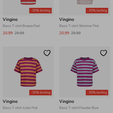
Zwemkleding
Zwemkleding
Cadeaubonnen
Winterjassen
Zwemvesten & Zwembandjes
Winterjassen
-30% korting
-30% korting
Vingino
Vingino
Jassen
Jassen
Haaraccessoires
Zomerjassen
Zomerjassen
Basis T-shirt Breeze Red
Basis T-shirt Shimmer Pink
20,99
29,99
20,99
29,99
Vesten
Vesten
Kledingaccessoires
Overhemden
Overhemden
Babyaccessoires
Colberts & Gilets
Jurken
Verzorgingsproducten
Boxpakjes
Rokken & Skorts
Beenmode
-30% korting
-30% korting
Vingino
Vingino
Rompers
Jumpsuits
Winteraccessoires
Basis T-shirt Aster Pink
Basis T-shirt Powder Blue