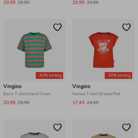
20,99
29,99
20,99
29,99
Ondergoed
Blouses
Regenkleding &-laarzen
Blazers & Gilets
Zomeraccessoires
Leggings
Kledingaccessoires
Boxpakjes
-30% korting
-30% korting
Vingino
Vingino
Beenmode
Rompers
Basis T-shirt Island Green
Hamae T-shirt Breeze Red
20,99
29,99
17,49
24,99
Ondergoed
Regenkleding &-laarzen