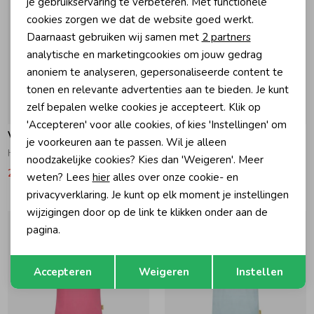
je gebruikservaring te verbeteren. Met functionele
cookies zorgen we dat de website goed werkt.
Analytische cookies
Daarnaast gebruiken wij samen met
2 partners
Marketing cookies
analytische en marketingcookies om jouw gedrag
anoniem te analyseren, gepersonaliseerde content te
tonen en relevante advertenties aan te bieden. Je kunt
zelf bepalen welke cookies je accepteert. Klik op
-30% korting
-30% korting
'Accepteren' voor alle cookies, of kies 'Instellingen' om
Vingino
Vingino
je voorkeuren aan te passen. Wil je alleen
Heike T-shirt Real White
Heike T-shirt Sangria Sunset
noodzakelijke cookies? Kies dan 'Weigeren'. Meer
24,49
34,99
24,49
34,99
weten? Lees
hier
alles over onze cookie- en
privacyverklaring. Je kunt op elk moment je instellingen
wijzigingen door op de link te klikken onder aan de
pagina.
Opslaan
Terug
Accepteren
Weigeren
Instellen