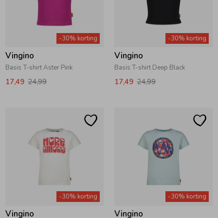
-30% korting
-30% korting
Vingino
Vingino
Basis T-shirt Aster Pink
Basis T-shirt Deep Black
17,49
24,99
17,49
24,99
-30% korting
-30% korting
Vingino
Vingino