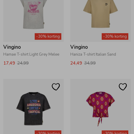
Zomeraccessoires
Kledingaccessoires
-30% korting
-30% korting
Vingino
Vingino
Beenmode
Hamae T-shirt Light Grey Melee
Haniza T-shirt Italian Sand
17,49
24,99
24,49
34,99
Winteraccessoires
-30% korting
-30% korting