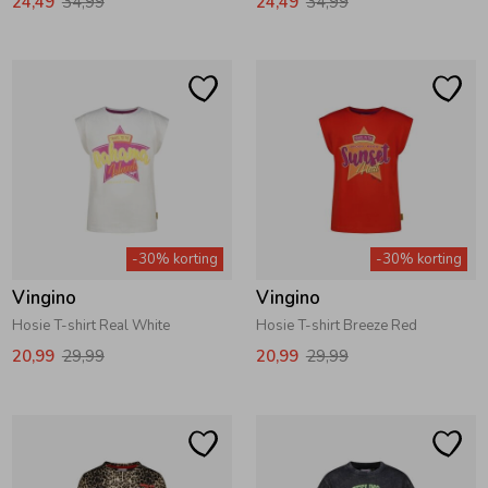
24,49
34,99
24,49
34,99
-30% korting
-30% korting
Vingino
Vingino
Hosie T-shirt Real White
Hosie T-shirt Breeze Red
20,99
29,99
20,99
29,99