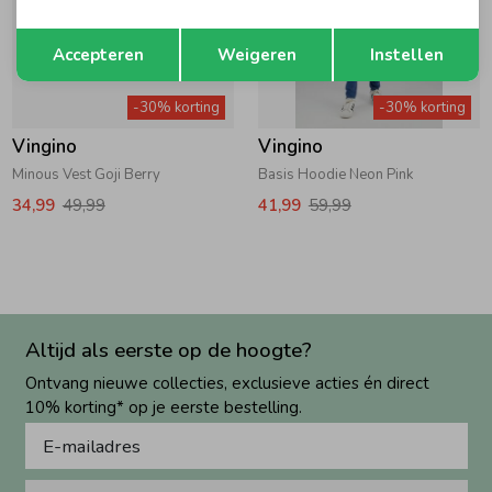
Opslaan
Terug
Accepteren
Weigeren
Instellen
-30% korting
-30% korting
Vingino
Vingino
Minous Vest Goji Berry
Basis Hoodie Neon Pink
34,99
49,99
41,99
59,99
Altijd als eerste op de hoogte?
Ontvang nieuwe collecties, exclusieve acties én direct
10% korting* op je eerste bestelling.