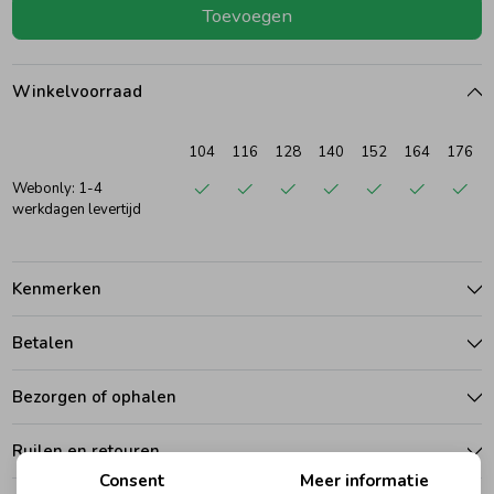
Toevoegen
Ondergoed
Blouses
Winkelvoorraad
Regenkleding &-laarzen
Blazers & Gilets
104
116
128
140
152
164
176
Zomeraccessoires
Leggings
Webonly: 1-4
werkdagen levertijd
Kledingaccessoires
Boxpakjes
Kenmerken
Beenmode
Rompers
Betalen
Bezorgen of ophalen
Ondergoed
Ruilen en retouren
Regenkleding &-laarzen
Consent
Meer informatie