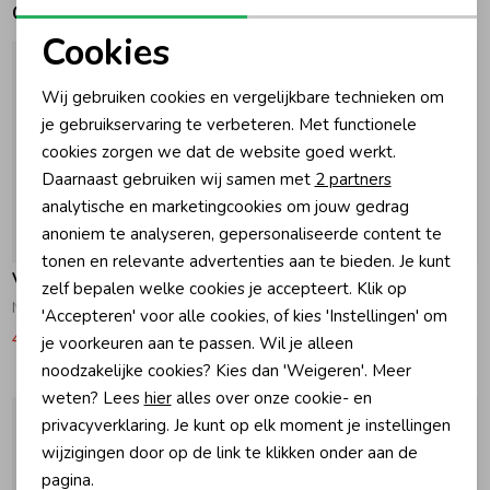
Gerelateerde producten
Cookies
Zomeraccessoires
Noodzakelijke cookies
Wij gebruiken cookies en vergelijkbare technieken om
Personalisatie cookies
Kledingaccessoires
je gebruikservaring te verbeteren. Met functionele
cookies zorgen we dat de website goed werkt.
Analytische cookies
Daarnaast gebruiken wij samen met
2 partners
Beenmode
Marketing cookies
analytische en marketingcookies om jouw gedrag
anoniem te analyseren, gepersonaliseerde content te
-30% korting
-30% korting
tonen en relevante advertenties aan te bieden. Je kunt
Winteraccessoires
Vingino
Vingino
zelf bepalen welke cookies je accepteert. Klik op
Nella Sweater Shimmer Pink
Nella Sweater Deep Black
'Accepteren' voor alle cookies, of kies 'Instellingen' om
41,99
59,99
41,99
59,99
je voorkeuren aan te passen. Wil je alleen
noodzakelijke cookies? Kies dan 'Weigeren'. Meer
weten? Lees
hier
alles over onze cookie- en
privacyverklaring. Je kunt op elk moment je instellingen
wijzigingen door op de link te klikken onder aan de
pagina.