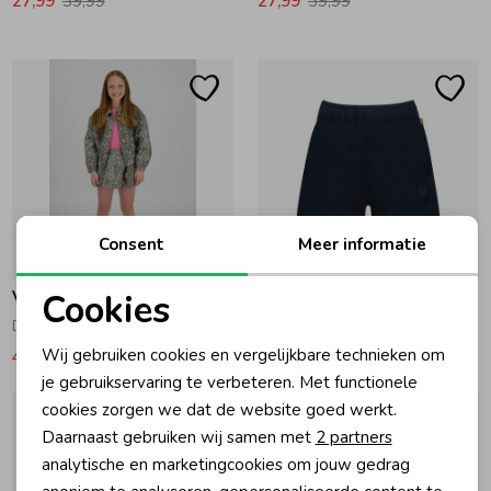
27,99
39,99
27,99
39,99
Consent
Meer informatie
-30% korting
-30% korting
Cookies
Vingino
Vingino
Daniela Korte broek Dark Grey Vintage
Icon Korte broek Dark Blue
Noodzakelijke cookies
Wij gebruiken cookies en vergelijkbare technieken om
41,99
59,99
27,99
39,99
Personalisatie cookies
je gebruikservaring te verbeteren. Met functionele
cookies zorgen we dat de website goed werkt.
Analytische cookies
Daarnaast gebruiken wij samen met
2 partners
Marketing cookies
analytische en marketingcookies om jouw gedrag