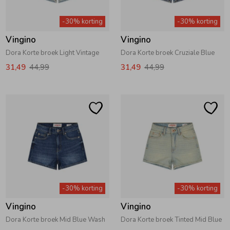
Zwemkleding
Zwemkleding
Cadeaubonnen
Winterjassen
Zwemvesten & Zwembandjes
Winterjassen
-30% korting
-30% korting
Vingino
Vingino
Jassen
Jassen
Haaraccessoires
Zomerjassen
Zomerjassen
Dora Korte broek Light Vintage
Dora Korte broek Cruziale Blue
31,49
44,99
31,49
44,99
Vesten
Vesten
Kledingaccessoires
Overhemden
Overhemden
Babyaccessoires
Colberts & Gilets
Jurken
Verzorgingsproducten
Boxpakjes
Rokken & Skorts
Beenmode
-30% korting
-30% korting
Vingino
Vingino
Rompers
Jumpsuits
Winteraccessoires
Dora Korte broek Mid Blue Wash
Dora Korte broek Tinted Mid Blue