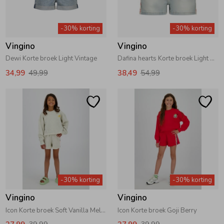
-30% korting
-30% korting
Vingino
Vingino
Dewi Korte broek Light Vintage
Dafina hearts Korte broek Light Bleach
34,99
49,99
38,49
54,99
-30% korting
-30% korting
Vingino
Vingino
Icon Korte broek Soft Vanilla Melee
Icon Korte broek Goji Berry