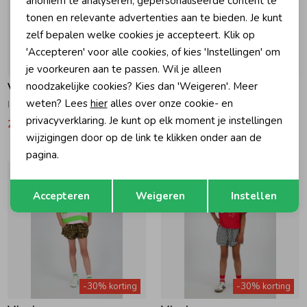
anoniem te analyseren, gepersonaliseerde content te
tonen en relevante advertenties aan te bieden. Je kunt
zelf bepalen welke cookies je accepteert. Klik op
'Accepteren' voor alle cookies, of kies 'Instellingen' om
-30% korting
-30% korting
je voorkeuren aan te passen. Wil je alleen
noodzakelijke cookies? Kies dan 'Weigeren'. Meer
Vingino
Vingino
weten? Lees
hier
alles over onze cookie- en
Icon Korte broek Fairy Pink
Icon Korte broek Aqua Splash
privacyverklaring. Je kunt op elk moment je instellingen
27,99
39,99
27,99
39,99
wijzigingen door op de link te klikken onder aan de
pagina.
Opslaan
Terug
Accepteren
Weigeren
Instellen
-30% korting
-30% korting