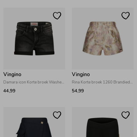
Vingino
Vingino
Damara icon Korte broek Washed black
Rina Korte broek 1260 Brandied Apricot
44,99
54,99