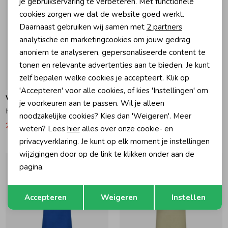
je gebruikservaring te verbeteren. Met functionele
cookies zorgen we dat de website goed werkt.
Analytische cookies
Daarnaast gebruiken wij samen met
2 partners
Marketing cookies
analytische en marketingcookies om jouw gedrag
anoniem te analyseren, gepersonaliseerde content te
tonen en relevante advertenties aan te bieden. Je kunt
zelf bepalen welke cookies je accepteert. Klik op
-30% korting
-30% korting
'Accepteren' voor alle cookies, of kies 'Instellingen' om
Vingino
Vingino
je voorkeuren aan te passen. Wil je alleen
Haris T-shirt Dune Sand
Basis Tanktop Dark Blue
noodzakelijke cookies? Kies dan 'Weigeren'. Meer
24,49
34,99
17,49
24,99
weten? Lees
hier
alles over onze cookie- en
privacyverklaring. Je kunt op elk moment je instellingen
wijzigingen door op de link te klikken onder aan de
pagina.
Opslaan
Terug
Accepteren
Weigeren
Instellen