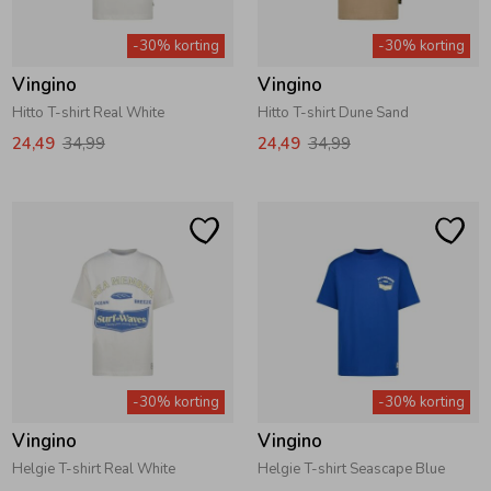
Zwemkleding
Zwemkleding
Cadeaubonnen
Winterjassen
Zwemvesten & Zwembandjes
Winterjassen
-30% korting
-30% korting
Vingino
Vingino
Jassen
Jassen
Haaraccessoires
Zomerjassen
Zomerjassen
Hitto T-shirt Real White
Hitto T-shirt Dune Sand
24,49
34,99
24,49
34,99
Vesten
Vesten
Kledingaccessoires
Overhemden
Overhemden
Babyaccessoires
Colberts & Gilets
Jurken
Verzorgingsproducten
Boxpakjes
Rokken & Skorts
Beenmode
-30% korting
-30% korting
Vingino
Vingino
Rompers
Jumpsuits
Winteraccessoires
Helgie T-shirt Real White
Helgie T-shirt Seascape Blue