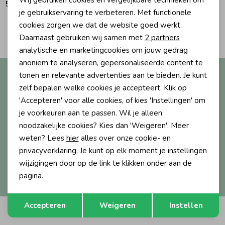
59,99
Personalisatie cookies
je gebruikservaring te verbeteren. Met functionele
Ondergoed
Blouses
cookies zorgen we dat de website goed werkt.
Analytische cookies
2
Filters
Daarnaast gebruiken wij samen met
2 partners
Marketing cookies
analytische en marketingcookies om jouw gedrag
Regenkleding &-laarzen
Blazers & Gilets
anoniem te analyseren, gepersonaliseerde content te
Altijd als eerste op de hoogte?
tonen en relevante advertenties aan te bieden. Je kunt
Zomeraccessoires
Leggings
zelf bepalen welke cookies je accepteert. Klik op
Ontvang nieuwe collecties, exclusieve acties én direct
'Accepteren' voor alle cookies, of kies 'Instellingen' om
10% korting* op je eerste bestelling.
je voorkeuren aan te passen. Wil je alleen
Kledingaccessoires
Boxpakjes
noodzakelijke cookies? Kies dan 'Weigeren'. Meer
weten? Lees
hier
alles over onze cookie- en
Aanmelden
Beenmode
Rompers
privacyverklaring. Je kunt op elk moment je instellingen
wijzigingen door op de link te klikken onder aan de
Hoe we met je data omgaan? Bekijk dit in onze
pagina.
privacyverklaring.
Ondergoed
Opslaan
Terug
Accepteren
Weigeren
Instellen
Automatisch sparen voor korting
Regenkleding &-laarzen