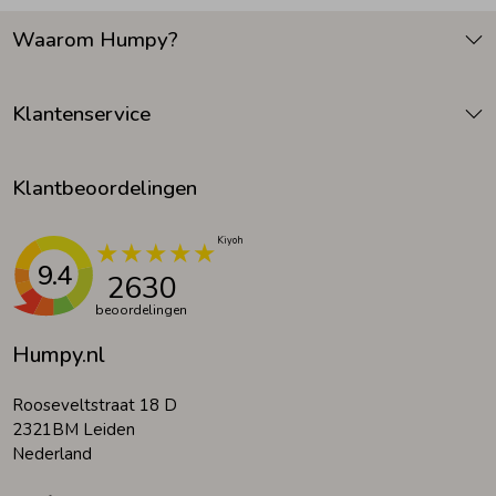
Waarom Humpy?
Zomeraccessoires
Klantenservice
Kledingaccessoires
Klantbeoordelingen
Beenmode
Winteraccessoires
9.4
2630
beoordelingen
Humpy.nl
Rooseveltstraat 18 D
2321BM Leiden
Nederland